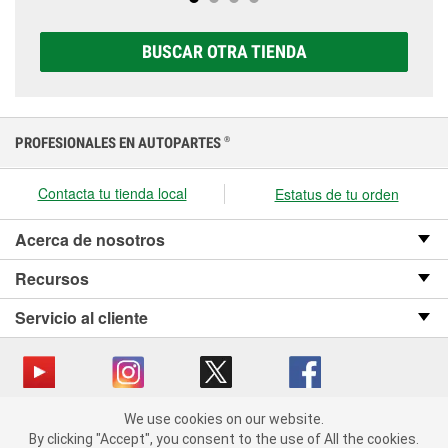
opciones AGM, Premium, Extreme y Platinum para
elegir la que sea correcta para tu vehículo y
BUSCAR OTRA TIENDA
presupuesto.
PROFESIONALES EN AUTOPARTES
®
Contacta tu tienda local
Estatus de tu orden
Acerca de nosotros
Recursos
Servicio al cliente
We use cookies on our website.
Copyright © 2008-2026 O’Reilly Auto Parts v OST_3.2.0.0.729 (3) cv1361
We use cookies on our website. By clicking "Accept", you consent
By clicking "Accept", you consent to the use of All the cookies.
catalog_main