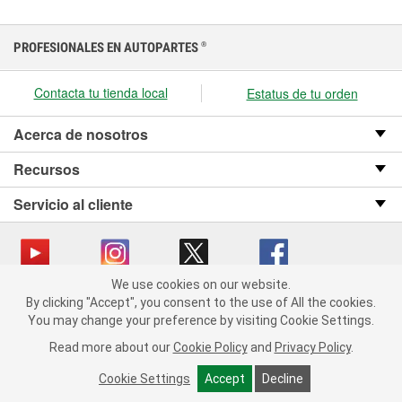
PROFESIONALES EN AUTOPARTES
®
Contacta tu tienda local
Estatus de tu orden
Acerca de nosotros
Recursos
Servicio al cliente
We use cookies on our website.
We use cookies on our website. By clicking "Accept", you consent
Copyright © 2008-2026 O’Reilly Auto Parts v OST_3.2.0.0.729 (3) cv1361
By clicking "Accept", you consent to the use of All the cookies.
to the use of All the cookies.
catalog_main
You may change your preference by visiting Cookie Settings.
You may change your preference by visiting Cookie Settings.
Política de privacidad
Ley de transparencia en las cadenas de suministro
Read more about our
Read more about our
Cookie Policy
Cookie Policy
and
and
Privacy Policy
Privacy Policy
.
.
de California
Cookie Settings
Cookie Settings
Accept
Accept
Decline
Decline