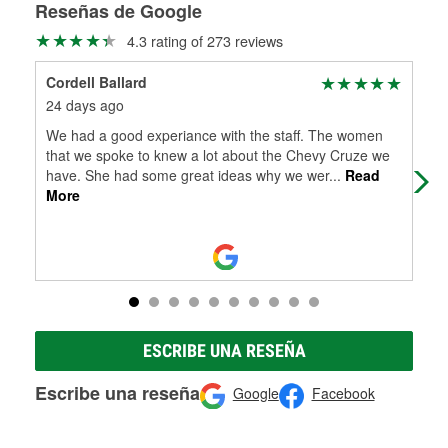
medirán tus tambores o discos para determinar si pueden
Reseñas de Google
Más información sobre el Programa de Préstamo de
ser rectificados con seguridad. Si tus tambores o discos no
4.3 rating of 273 reviews
Herramientas de O'Reilly
pueden ser reutilizados, podemos ayudarte a encontrar las
partes de reemplazo correctas para tu reparación.
Cordell Ballard
cat
Rectificación de tambores y discos de freno
24 days ago
1 m
We had a good experiance with the staff. The women
Exc
that we spoke to knew a lot about the Chevy Cruze we
abo
have. She had some great ideas why we wer
...
Read
More
ESCRIBE UNA RESEÑA
Escribe una reseña
Google
Facebook