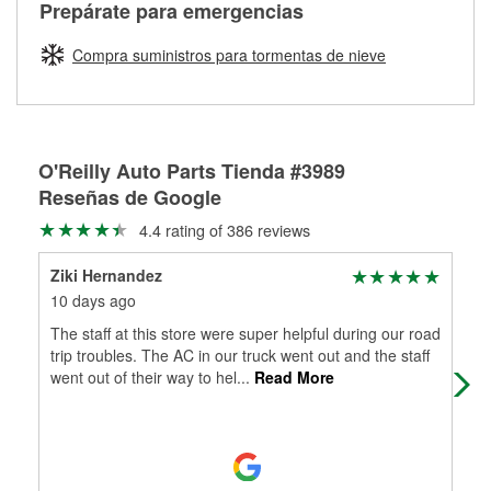
Más información sobre el Programa de Préstamo de
ser rectificados con seguridad. Si tus tambores o discos no
Prepárate para emergencias
averiada o determina los acoplamientos y la longitud
Herramientas de O'Reilly
pueden ser reutilizados, podemos ayudarte a encontrar las
adecuados para que te construyamos una nueva. O'Reilly
partes de reemplazo correctas para tu reparación.
Compra suministros para tormentas de nieve
Auto Parts tiene las mangueras y los acoples adecuados
Rectificación de tambores y discos de freno
para reparar el sistema hidráulico de tu maquinaria
agrícola o de construcción.
Más información acerca del servicio de mangueras
O'Reilly Auto Parts Tienda #3989
hidráulicas a la medida en tu tienda local
Reseñas de Google
4.4 rating of 386 reviews
Ziki Hernandez
Bri
10 days ago
12 
The staff at this store were super helpful during our road
Loc
trip troubles. The AC in our truck went out and the staff
yea
went out of their way to hel
...
Read More
was