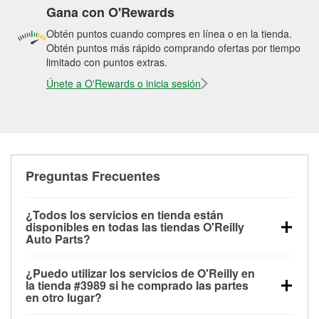
Gana con O'Rewards
Obtén puntos cuando compres en línea o en la tienda.
Obtén puntos más rápido comprando ofertas por tiempo
limitado con puntos extras.
Únete a O'Rewards o inicia sesión
Preguntas Frecuentes
¿Todos los servicios en tienda están
disponibles en todas las tiendas O'Reilly
Auto Parts?
Todos los servicios gratuitos de tienda, incluyendo
¿Puedo utilizar los servicios de O'Reilly en
las pruebas de batería, pruebas de alternador y
la tienda #3989 si he comprado las partes
motor de arranque, revisión de la luz “Check Engine”
en otro lugar?
con O'Reilly VeriScan® e instalación de