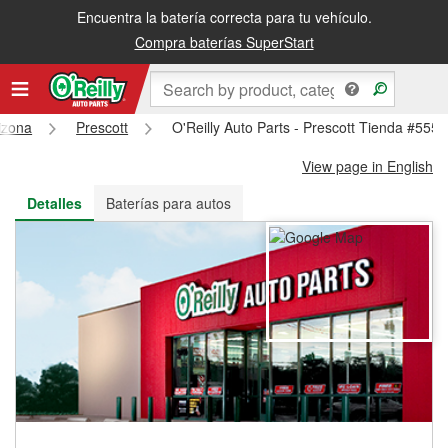
Encuentra la batería correcta para tu vehículo.
Recibe tu orden gratis al día siguiente o recógela en la tienda
Compra baterías SuperStart
izona
Prescott
O'Reilly Auto Parts - Prescott Tienda #5558
View page in English
Detalles
Baterías para autos