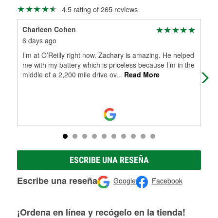
Más información sobre el Programa de Préstamo de
ser rectificados con seguridad. Si tus tambores o discos no
4.5 rating of 265 reviews
Herramientas de O'Reilly
pueden ser reutilizados, podemos ayudarte a encontrar las
partes de reemplazo correctas para tu reparación.
Charleen Cohen
Edw
Rectificación de tambores y discos de freno
6 days ago
8 d
I’m at O’Reilly right now. Zachary is amazing. He helped
Alw
me with my battery which is priceless because I’m in the
Edd
middle of a 2,200 mile drive ov
...
Read More
eve
ESCRIBE UNA RESEÑA
Escribe una reseña
Google
Facebook
¡Ordena en línea y recógelo en la tienda!