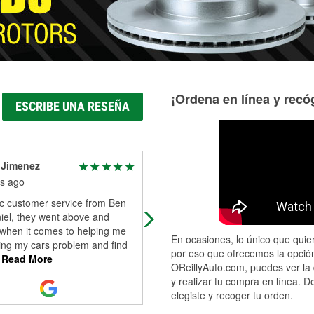
¡Ordena en línea y recóg
ESCRIBE UNA RESEÑA
 Jimenez
Clifford Campbell
s ago
4 months ago
ic customer service from Ben
This is one of my favorite O’Reilly’s
iel, they went above and
Brandi and Ben are usually the two 
when it comes to helping me
deal with, but everyone is there is
En ocasiones, lo único que quier
ing my cars problem and find
friendly, respectful and helpful.
...
R
por eso que ofrecemos la opción
Read More
More
OReillyAuto.com, puedes ver la 
y realizar tu compra en línea. D
elegiste y recoger tu orden.