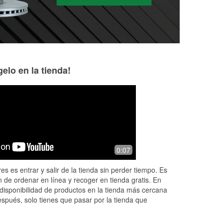
elo en la tienda!
Daniel Coffman
Karen Adams
4 months ago
5 months ago
.
When ordering Auto parts from a store
A big thank you t
0:07
I
this place always has what I need
installing a new en
when Ben and Brandi look up correct
a cabin air filter
es es entrar y salir de la tienda sin perder tiempo. Es
ead
or similar parts that get the job don
...
Camry. What grea
 de ordenar en línea y recoger en tienda gratis. En
Read More
More
disponibilidad de productos en la tienda más cercana
espués, solo tienes que pasar por la tienda que