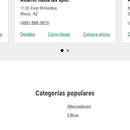
Abierto hasta las 9pm.
A
1135 East Mckellips
8
Mesa, AZ
S
(480) 898-3810
(
ra
Detalles
|
Cómo llegar
|
Compra ahora
D
Categorías populares
Alternadores
Filtros