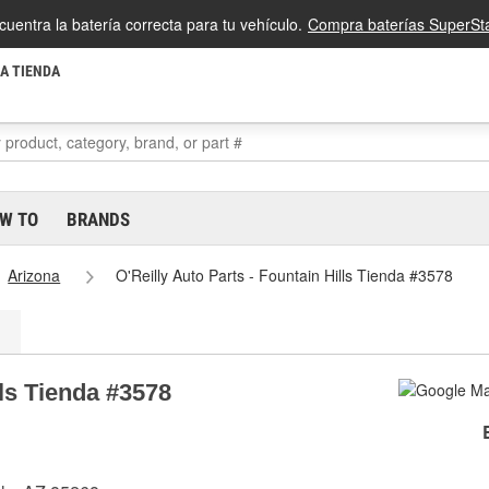
cuentra la batería correcta para tu vehículo.
Compra baterías SuperSta
LA TIENDA
W TO
BRANDS
Arizona
O'Reilly Auto Parts - Fountain Hills Tienda #3578
lls Tienda #3578