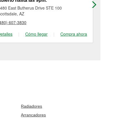
bierto hasta las 9pm.
Abierto has
480 East Butherus Drive STE 100
3771 E Main 
cottsdale, AZ
Mesa, AZ
480) 607-3830
(480) 827-99
etalles
|
Cómo llegar
|
Compra ahora
Detalles
|
Radiadores
Arrancadores