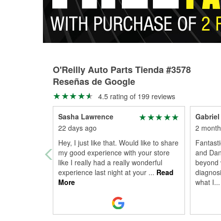
O'Reilly Auto Parts Tienda #3578
Reseñas de Google
4.5 rating of 199 reviews
Sasha Lawrence
Gabriel
22 days ago
2 month
Hey, I just like that. Would like to share
Fantast
my good experience with your store
and Dan
like I really had a really wonderful
beyond 
experience last night at your
...
Read
diagnos
More
what I
...