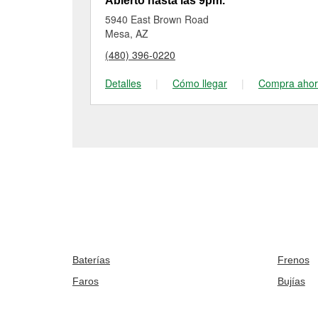
Abierto hasta las 9pm.
5940 East Brown Road
Mesa, AZ
(480) 396-0220
Detalles
|
Cómo llegar
|
Compra aho
Baterías
Frenos
Faros
Bujías