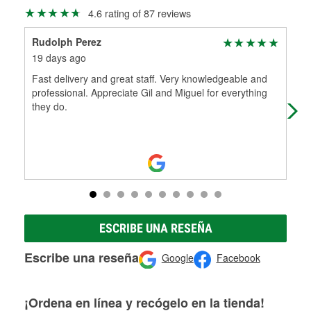
Más información sobre el Programa de Préstamo de
ser rectificados con seguridad. Si tus tambores o discos no
4.6 rating of 87 reviews
Herramientas de O'Reilly
pueden ser reutilizados, podemos ayudarte a encontrar las
partes de reemplazo correctas para tu reparación.
Rudolph Perez
Kyl
Rectificación de tambores y discos de freno
19 days ago
2 m
Fast delivery and great staff. Very knowledgeable and
An 
professional. Appreciate Gil and Miguel for everything
pur
they do.
ESCRIBE UNA RESEÑA
Escribe una reseña
Google
Facebook
¡Ordena en línea y recógelo en la tienda!