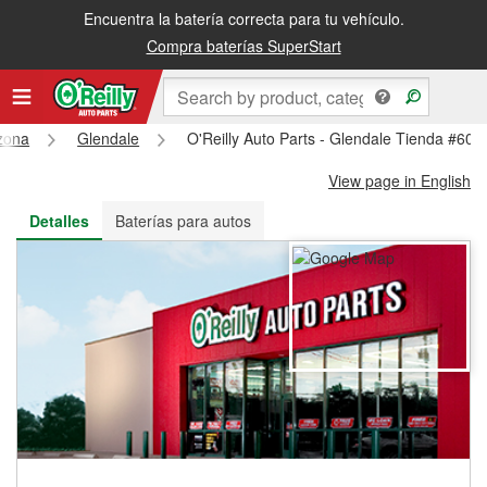
Encuentra la batería correcta para tu vehículo.
Recibe tu orden gratis al día siguiente o recógela en la tienda
Compra baterías SuperStart
zona
Glendale
O'Reilly Auto Parts - Glendale Tienda #609
View page in English
Detalles
Baterías para autos