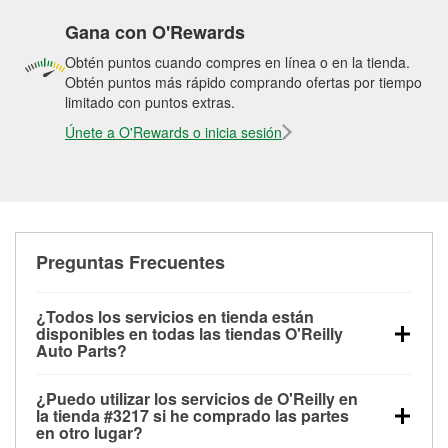
Gana con O'Rewards
Obtén puntos cuando compres en línea o en la tienda.
Obtén puntos más rápido comprando ofertas por tiempo
limitado con puntos extras.
Únete a O'Rewards o inicia sesión
Preguntas Frecuentes
¿Todos los servicios en tienda están
disponibles en todas las tiendas O'Reilly
Auto Parts?
Todos los servicios gratuitos de tienda, incluyendo
¿Puedo utilizar los servicios de O'Reilly en
las pruebas de batería, pruebas de alternador y
la tienda #3217 si he comprado las partes
motor de arranque, revisión de la luz “Check Engine”
en otro lugar?