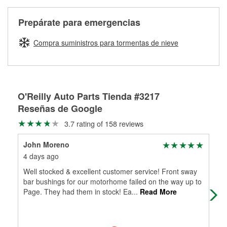
Más información sobre el Programa de Préstamo de
ser rectificados con seguridad. Si tus tambores o discos no
Herramientas de O'Reilly
pueden ser reutilizados, podemos ayudarte a encontrar las
Prepárate para emergencias
partes de reemplazo correctas para tu reparación.
Rectificación de tambores y discos de freno
Compra suministros para tormentas de nieve
O'Reilly Auto Parts Tienda #3217
Reseñas de Google
3.7 rating of 158 reviews
John Moreno
Pat
4 days ago
5 m
Well stocked & excellent customer service! Front sway
Gla
bar bushings for our motorhome failed on the way up to
This
Page. They had them in stock! Ea
...
Read More