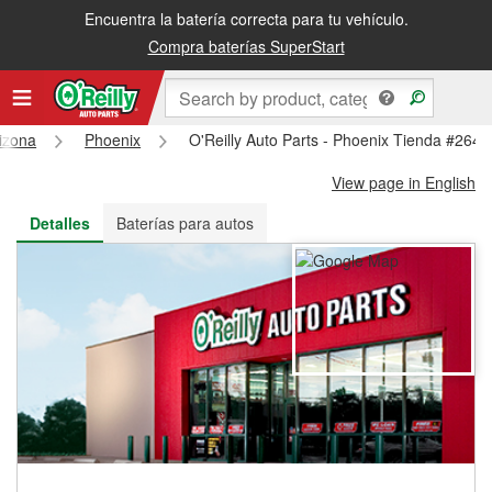
Encuentra la batería correcta para tu vehículo.
Recibe tu orden gratis al día siguiente o recógela en la tienda
Compra baterías SuperStart
izona
Phoenix
O'Reilly Auto Parts - Phoenix Tienda #2642
View page in English
Detalles
Baterías para autos