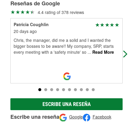
medirán tus tambores o discos para determinar si pueden
Reseñas de Google
Más información sobre el Programa de Préstamo de
ser rectificados con seguridad. Si tus tambores o discos no
4.4 rating of 378 reviews
Herramientas de O'Reilly
pueden ser reutilizados, podemos ayudarte a encontrar las
partes de reemplazo correctas para tu reparación.
Patricia Coughlin
c g
Rectificación de tambores y discos de freno
20 days ago
20 
Chris, the manager, did me a solid and I wanted the
So 
bigger bosses to be aware!! My company, SRP, starts
every meeting with a 'safety minute' so
...
Read More
ESCRIBE UNA RESEÑA
Escribe una reseña
Google
Facebook