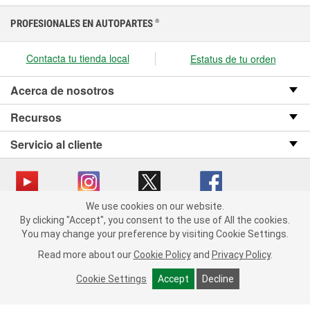
PROFESIONALES EN AUTOPARTES
®
Contacta tu tienda local
Estatus de tu orden
Acerca de nosotros
Recursos
Servicio al cliente
We use cookies on our website.
We use cookies on our website. By clicking "Accept", you consent
Copyright © 2008-2026 O’Reilly Auto Parts v OST_3.2.0.0.729 (3) cv1361
By clicking "Accept", you consent to the use of All the cookies.
to the use of All the cookies.
catalog_main
You may change your preference by visiting Cookie Settings.
You may change your preference by visiting Cookie Settings.
Política de privacidad
Ley de transparencia en las cadenas de suministro
Read more about our
Read more about our
Cookie Policy
Cookie Policy
and
and
Privacy Policy
Privacy Policy
.
.
de California
Cookie Settings
Cookie Settings
Accept
Accept
Decline
Decline