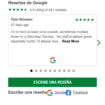
medirán tus tambores o discos para determinar si pueden
Reseñas de Google
Más información sobre el Programa de Préstamo de
ser rectificados con seguridad. Si tus tambores o discos no
4.5 rating of 341 reviews
Herramientas de O'Reilly
pueden ser reutilizados, podemos ayudarte a encontrar las
partes de reemplazo correctas para tu reparación.
Tyler Brimmer
Lam
Rectificación de tambores y discos de freno
27 days ago
2 m
I’m in here at least once a week, sometimes multiple
Very
times on a Saturday/ Sunday - the staff is always great,
especially Curtis. I’ll always reco
...
Read More
ESCRIBE UNA RESEÑA
Escribe una reseña
Google
Facebook