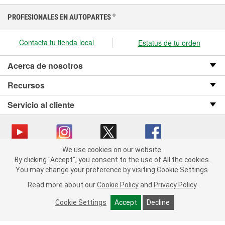
PROFESIONALES EN AUTOPARTES
®
Contacta tu tienda local
Estatus de tu orden
Acerca de nosotros
Recursos
Servicio al cliente
We use cookies on our website.
We use cookies on our website. By clicking "Accept", you consent
Copyright © 2008-2026 O’Reilly Auto Parts v OST_3.2.0.0.729 (3) cv1361
By clicking "Accept", you consent to the use of All the cookies.
to the use of All the cookies.
catalog_main
You may change your preference by visiting Cookie Settings.
You may change your preference by visiting Cookie Settings.
Política de privacidad
Ley de transparencia en las cadenas de suministro
Read more about our
Read more about our
Cookie Policy
Cookie Policy
and
and
Privacy Policy
Privacy Policy
.
.
de California
Cookie Settings
Cookie Settings
Accept
Accept
Decline
Decline