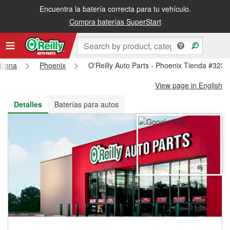
Encuentra la batería correcta para tu vehículo.
Recibe tu orden gratis al día siguiente o recógela en la tienda
Compra baterías SuperStart
izona
Phoenix
O'Reilly Auto Parts - Phoenix Tienda #3235
View page in English
Detalles
Baterías para autos