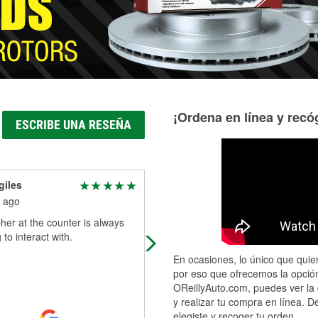
¡Ordena en línea y recóg
ESCRIBE UNA RESEÑA
giles
Shaunte Flores
 ago
1 month ago
her at the counter is always
The staff here offer wonderful servi
to interact with.
Everyone is friendly and helpful. Ju
when I started to stress thinking I'd
En ocasiones, lo único que quier
need to find a mechanic for
...
Rea
por eso que ofrecemos la opción
More
OReillyAuto.com, puedes ver la 
y realizar tu compra en línea. D
elegiste y recoger tu orden.