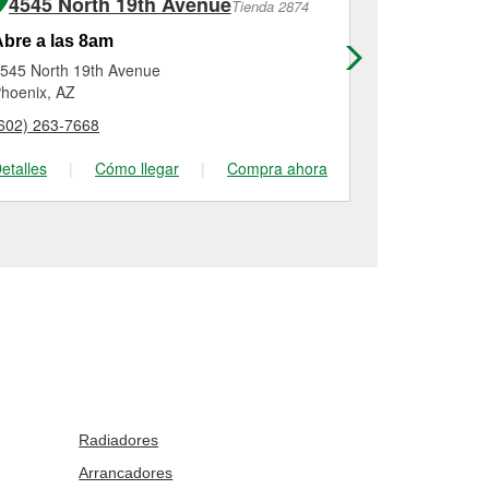
4545 North 19th Avenue
5858 We
Tienda 2874
bre a las 8am
Abre a las
545 North 19th Avenue
5858 West C
hoenix, AZ
Glendale, AZ
602) 263-7668
(623) 931-89
etalles
|
Cómo llegar
|
Compra ahora
Detalles
|
Radiadores
Arrancadores