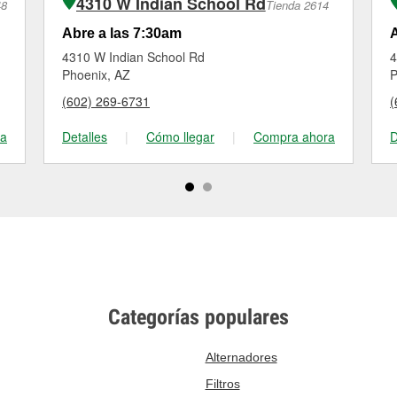
4310 W Indian School Rd
48
Tienda 2614
Abre a las 7:30am
A
4310 W Indian School Rd
4
Phoenix, AZ
P
(602) 269-6731
(
ra
Detalles
|
Cómo llegar
|
Compra ahora
D
Categorías populares
Alternadores
Filtros