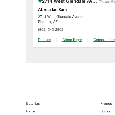
2714 West Glendale Avenue
Tienda 25
Abre a las 8am
2714 West Glendale Avenue
Phoenix, AZ
(602) 242-2902
Detalles
|
Cómo llegar
|
Compra aho
Baterías
Frenos
Faros
Bujías