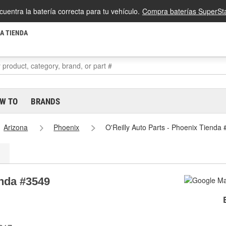
cuentra la batería correcta para tu vehículo.
Compra baterías SuperSta
LA TIENDA
W TO
BRANDS
Arizona
Phoenix
O'Reilly Auto Parts - Phoenix Tienda
enda #3549