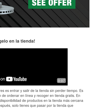
elo en la tienda!
jose simental
Rosa Val
3 months ago
3 months ago
ce!
Fast store is clean, parking lot is clean
Great service, ver
0:07
st
and enough spots.
es es entrar y salir de la tienda sin perder tiempo. Es
d
 de ordenar en línea y recoger en tienda gratis. En
disponibilidad de productos en la tienda más cercana
espués, solo tienes que pasar por la tienda que