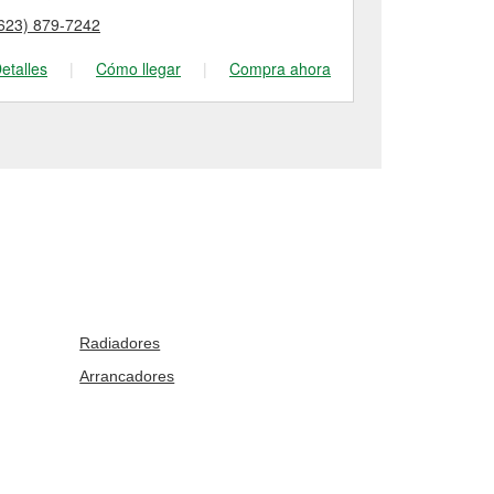
623) 879-7242
(623) 580-17
etalles
|
Cómo llegar
|
Compra ahora
Detalles
|
Radiadores
Arrancadores