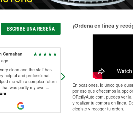
¡Ordena en línea y recóg
ESCRIBE UNA RESEÑA
n Carnahan
Bill Westen
 ago
4 months ago
 very clean and the staff has
They had everything I needed again
y helpful and professional.
went in for lug nuts and washers fo
lped me with a complex return
vintage mag wheels and they had
En ocasiones, lo único que quier
n that was partly my own
...
enough for all four wheels. These
por eso que ofrecemos la opción
ore
guys
...
Read More
OReillyAuto.com, puedes ver la 
y realizar tu compra en línea. D
elegiste y recoger tu orden.