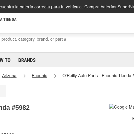
cuentra la batería correcta para tu vehículo.
Compra baterías SuperSta
LA TIENDA
W TO
BRANDS
Arizona
Phoenix
O'Reilly Auto Parts - Phoenix Tienda
enda #5982