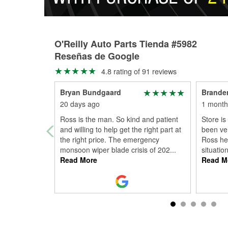
O'Reilly Auto Parts Tienda #5982
Reseñas de Google
4.8 rating of 91 reviews
Bryan Bundgaard
Brande
20 days ago
1 month
Ross is the man. So kind and patient
Store is
and willing to help get the right part at
been ver
the right price. The emergency
Ross he
monsoon wiper blade crisis of 202
...
situatio
Read More
Read M