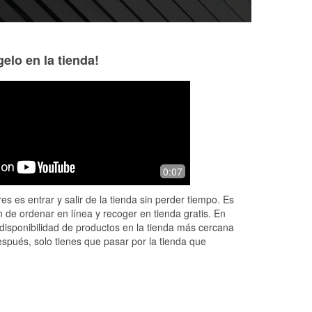
elo en la tienda!
Julie Teller
Jay Conzoner
6 months ago
10 months ago
. I
Great experience. Lucas tested our
The guys that work
0:07
r
battery and we needed a new one,
above and beyond 
which he installed for us. It doesn't get
my daughter‘s car
es es entrar y salir de la tienda sin perder tiempo. Es
much easier than that!
out of the way to
 de ordenar en línea y recoger en tienda gratis. En
Read More
disponibilidad de productos en la tienda más cercana
espués, solo tienes que pasar por la tienda que