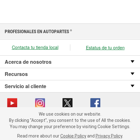
PROFESIONALES EN AUTOPARTES
®
Contacta tu tienda local
Estatus de tu orden
Acerca de nosotros
Recursos
Servicio al cliente
We use cookies on our website.
We use cookies on our website. By clicking "Accept", you consent
Copyright © 2008-2026 O’Reilly Auto Parts v OST_3.2.0.0.729 (3) cv1361
By clicking "Accept", you consent to the use of All the cookies.
to the use of All the cookies.
catalog_main
You may change your preference by visiting Cookie Settings.
You may change your preference by visiting Cookie Settings.
Política de privacidad
Ley de transparencia en las cadenas de suministro
Read more about our
Read more about our
Cookie Policy
Cookie Policy
and
and
Privacy Policy
Privacy Policy
.
.