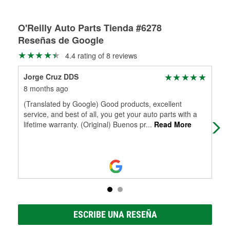
Más información sobre el Programa de Préstamo de
ser rectificados con seguridad. Si tus tambores o discos no
Herramientas de O'Reilly
pueden ser reutilizados, podemos ayudarte a encontrar las
partes de reemplazo correctas para tu reparación.
O'Reilly Auto Parts Tienda #6278
Reseñas de Google
Rectificación de tambores y discos de freno
4.4 rating of 8 reviews
Jorge Cruz DDS
Joe
8 months ago
8 m
(Translated by Google) Good products, excellent
My 
service, and best of all, you get your auto parts with a
lifetime warranty. (Original) Buenos pr
...
Read More
ESCRIBE UNA RESEÑA