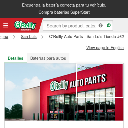
Encuentra la batería correcta para tu vehículo.
Recibe tu orden gratis al día siguiente o recógela en la tienda
Compra baterías SuperStart
izona
San Luis
O'Reilly Auto Parts - San Luis Tienda #627
View page in English
Detalles
Baterías para autos