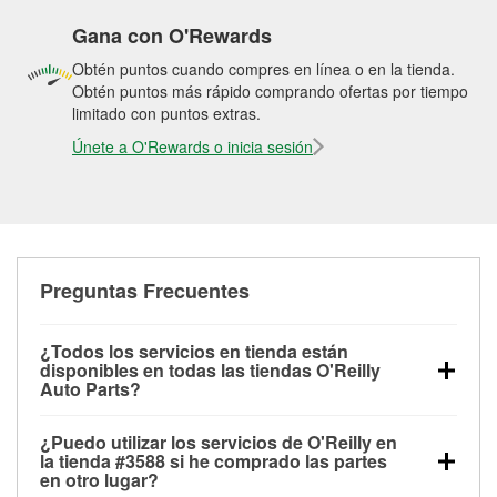
Gana con O'Rewards
Obtén puntos cuando compres en línea o en la tienda.
Obtén puntos más rápido comprando ofertas por tiempo
limitado con puntos extras.
Únete a O'Rewards o inicia sesión
Preguntas Frecuentes
¿Todos los servicios en tienda están
disponibles en todas las tiendas O'Reilly
Auto Parts?
Todos los servicios gratuitos de tienda, incluyendo
¿Puedo utilizar los servicios de O'Reilly en
las pruebas de batería, pruebas de alternador y
la tienda #3588 si he comprado las partes
motor de arranque, revisión de la luz “Check Engine”
en otro lugar?