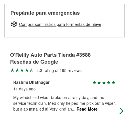
Más información sobre el Programa de Préstamo de
ser rectificados con seguridad. Si tus tambores o discos no
Herramientas de O'Reilly
pueden ser reutilizados, podemos ayudarte a encontrar las
Prepárate para emergencias
partes de reemplazo correctas para tu reparación.
Rectificación de tambores y discos de freno
Compra suministros para tormentas de nieve
O'Reilly Auto Parts Tienda #3588
Reseñas de Google
4.3 rating of 195 reviews
Rashmi Bhatnagar
Car
11 days ago
1 m
My windshield wiper broke on a rainy day, and the
Jod
service technician. Med only helped me pick out a wiper,
O'R
but alap installed it! Very kind an
...
Read More
goo