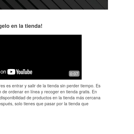
elo en la tienda!
Chaleco House
Terry Shaffer
1 month ago
2 months ago
They had exactly what I needed. But
He was really nice
0:07
even
the prices were very high. So I bought
showed me exactl
a crescent wrench somewhere else.
in copper silicone.
es es entrar y salir de la tienda sin perder tiempo. Es
 de ordenar en línea y recoger en tienda gratis. En
disponibilidad de productos en la tienda más cercana
espués, solo tienes que pasar por la tienda que