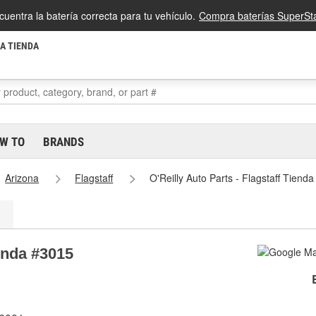
cuentra la batería correcta para tu vehículo.
Compra baterías SuperSta
LA TIENDA
W TO
BRANDS
Arizona
Flagstaff
O'Reilly Auto Parts - Flagstaff Tiend
ienda #3015