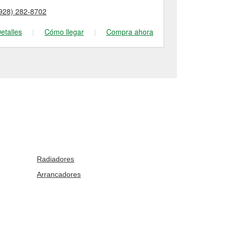
928) 282-8702
(928) 634-05
etalles
|
Cómo llegar
|
Compra ahora
Detalles
|
Radiadores
Arrancadores