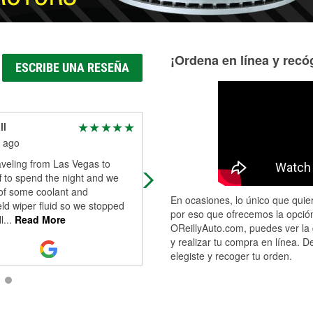
¡Ordena en línea y recóg
ESCRIBE UNA RESEÑA
ll
M B
 ago
1 month ago
aveling from Las Vegas to
They aided me resetting my car
f to spend the night and we
computer. Loaning tools free and 
 of some coolant and
helping with task.
En ocasiones, lo único que quier
ld wiper fluid so we stopped
por eso que ofrecemos la opción
l
...
Read More
OReillyAuto.com, puedes ver la 
y realizar tu compra en línea. D
elegiste y recoger tu orden.