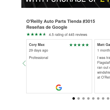
O'Reilly Auto Parts Tienda #3015
Reseñas de Google
4.5 rating of 445 reviews
Cory Max
Matt Ga
29 days ago
1 month
Professional
I was tr
Flagstaf
ran out
windshie
at O’Reil