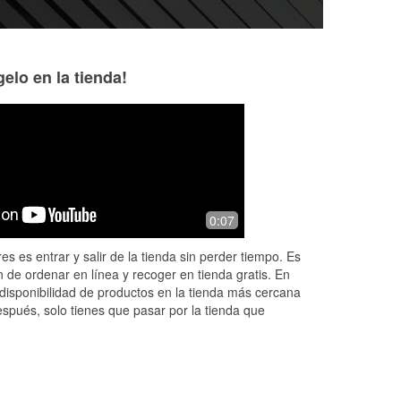
elo en la tienda!
Brittany
Lec Brow
1 month ago
3 months ago
ed,
Nick is wonderful and very helpful! I
Highly recommend 
0:07
. I
would definitely come back.
you management
 to
es es entrar y salir de la tienda sin perder tiempo. Es
 de ordenar en línea y recoger en tienda gratis. En
disponibilidad de productos en la tienda más cercana
espués, solo tienes que pasar por la tienda que