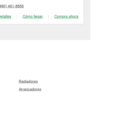
480) 461-8856
(480) 941-89
etalles
|
Cómo llegar
|
Compra ahora
Detalles
|
Radiadores
Arrancadores