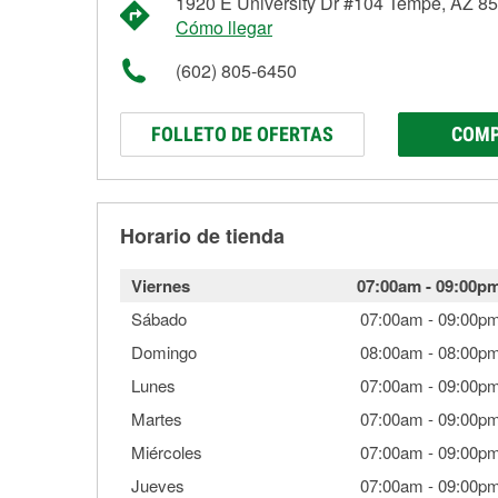
1920 E University Dr #104 Tempe, AZ 8
Cómo llegar
(602) 805-6450
FOLLETO DE OFERTAS
COMP
Horario de tienda
Viernes
07:00am
-
09:00p
Sábado
07:00am
-
09:00p
Domingo
08:00am
-
08:00p
Lunes
07:00am
-
09:00p
Martes
07:00am
-
09:00p
Miércoles
07:00am
-
09:00p
Jueves
07:00am
-
09:00p