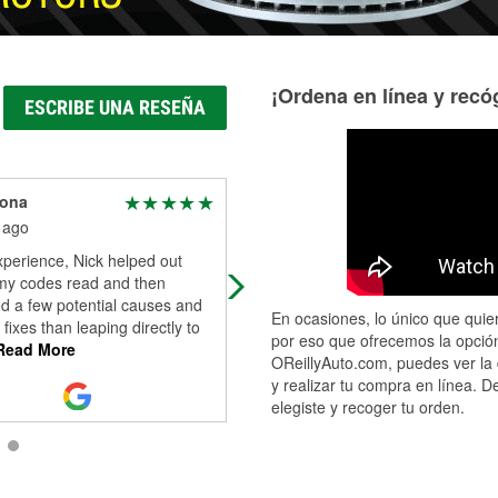
¡Ordena en línea y recóg
ESCRIBE UNA RESEÑA
dona
Kenna Evins
 ago
1 month ago
perience, Nick helped out
A few weeks ago my car battery di
 my codes read and then
and I was having a full-on meltdown
d a few potential causes and
was crying, my boyfriend was trying
En ocasiones, lo único que quier
fixes than leaping directly to
manage a very distressed (and,
...
por eso que ofrecemos la opción
ead More
Read More
OReillyAuto.com, puedes ver la 
y realizar tu compra en línea. D
elegiste y recoger tu orden.