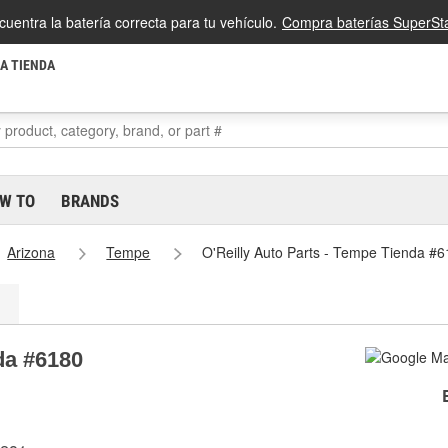
cuentra la batería correcta para tu vehículo.
Compra baterías SuperSta
LA TIENDA
W TO
BRANDS
Arizona
Tempe
O'Reilly Auto Parts - Tempe Tienda #
da #6180