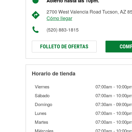
Abierto hasta las 10pm.
2700 West Valencia Road Tucson, AZ 8
Cómo llegar
(520) 883-1815
FOLLETO DE OFERTAS
COMP
Horario de tienda
Viernes
07:00am
-
10:00p
Sábado
07:00am
-
10:00p
Domingo
07:30am
-
09:00p
Lunes
07:00am
-
10:00p
Martes
07:00am
-
10:00p
Miércoles
07:00am
-
10:00p