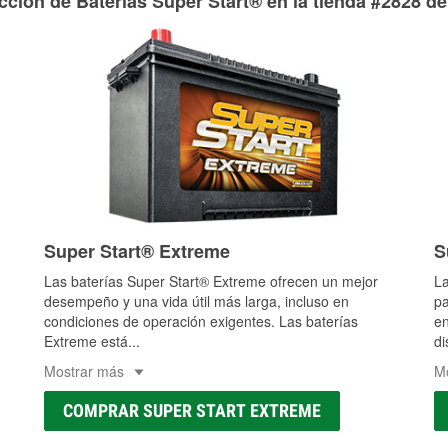
cción de Baterías Super Start® en la tienda #2828 de
Super Start® Extreme
S
Las baterías Super Start® Extreme ofrecen un mejor
La
desempeño y una vida útil más larga, incluso en
pa
condiciones de operación exigentes. Las baterías
en
Extreme está
...
di
Mostrar más
M
COMPRAR SUPER START EXTREME