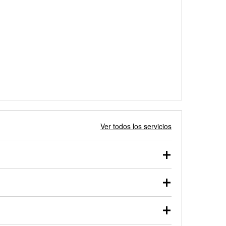
Ver todos los servicios
 autos, camionetas, SUVs, vehículos comerciales y
 probarse dentro o fuera del vehículo y cargarse en
uno de nuestros profesionales te ayudará a encontrar
otor de arranque o alternador. Lleva tu vehículo a tu
y arranque en el estacionamiento, o desmonta el
rueben.