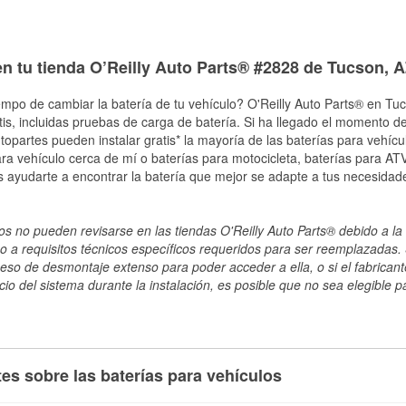
en tu tienda O’Reilly Auto Parts® #2828 de Tucson, 
empo de cambiar la batería de tu vehículo? O'Reilly Auto Parts® en Tuc
tis, incluidas pruebas de carga de batería. Si ha llegado el momento de
topartes pueden instalar gratis* la mayoría de las baterías para vehíc
a vehículo cerca de mí o baterías para motocicleta, baterías para ATV,
 ayudarte a encontrar la batería que mejor se adapte a tus necesidad
s no pueden revisarse en las tiendas O'Reilly Auto Parts® debido a la 
o a requisitos técnicos específicos requeridos para ser reemplazadas. S
ceso de desmontaje extenso para poder acceder a ella, o si el fabricant
cio del sistema durante la instalación, es posible que no sea elegible pa
es sobre las baterías para vehículos