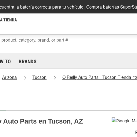
cuentra la batería correcta para tu vehículo.
Compra baterías SuperSta
LA TIENDA
W TO
BRANDS
Arizona
Tucson
O'Reilly Auto Parts - Tucson Tienda #
y Auto Parts en Tucson, AZ