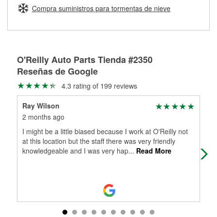
medirán tus tambores o discos para determinar si pueden
Compra suministros para tormentas de nieve
Más información sobre el Programa de Préstamo de
ser rectificados con seguridad. Si tus tambores o discos no
Herramientas de O'Reilly
pueden ser reutilizados, podemos ayudarte a encontrar las
partes de reemplazo correctas para tu reparación.
Rectificación de tambores y discos de freno
O'Reilly Auto Parts Tienda #2350
Reseñas de Google
4.3 rating of 199 reviews
Ray Wilson
san
2 months ago
3 m
I might be a little biased because I work at O'Reilly not
Fab
at this location but the staff there was very friendly
O'R
knowledgeable and I was very hap
...
Read More
ass
Mo