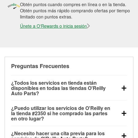
Obtén puntos cuando compres en línea o en la tienda.
Obtén puntos más rápido comprando ofertas por tiempo
limitado con puntos extras.
Únete a O'Rewards o inicia sesión
Preguntas Frecuentes
¿Todos los servicios en tienda están
disponibles en todas las tiendas O'Reilly
Auto Parts?
Todos los servicios gratuitos de tienda, incluyendo
¿Puedo utilizar los servicios de O'Reilly en
las pruebas de batería, pruebas de alternador y
la tienda #2350 si he comprado las partes
motor de arranque, revisión de la luz “Check Engine”
en otro lugar?
con O'Reilly VeriScan® e instalación de
Puedes solicitar la mayoría de los servicios en tienda
limpiaparabrisas o bombillas, están disponibles en
¿Necesito hacer una cita previa para los
de O'Reilly Auto Parts que estén disponibles en la
todas las tiendas O'Reilly Auto Parts. La tienda