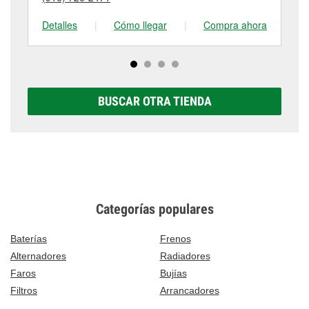
tienda #2607 para obtener más información.
Detalles
|
Cómo llegar
|
Compra ahora
De
BUSCAR OTRA TIENDA
Categorías populares
Baterías
Frenos
Alternadores
Radiadores
Faros
Bujías
Filtros
Arrancadores