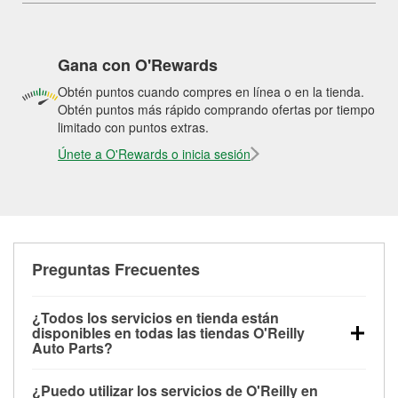
Gana con O'Rewards
Obtén puntos cuando compres en línea o en la tienda.
Obtén puntos más rápido comprando ofertas por tiempo
limitado con puntos extras.
Únete a O'Rewards o inicia sesión
Preguntas Frecuentes
¿Todos los servicios en tienda están
disponibles en todas las tiendas O'Reilly
Auto Parts?
Todos los servicios gratuitos de tienda, incluyendo
¿Puedo utilizar los servicios de O'Reilly en
las pruebas de batería, pruebas de alternador y