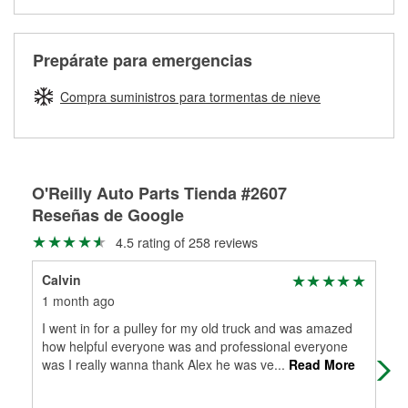
medirán tus tambores o discos para determinar si pueden
Más información sobre el Programa de Préstamo de
ser rectificados con seguridad. Si tus tambores o discos no
Herramientas de O'Reilly
pueden ser reutilizados, podemos ayudarte a encontrar las
Prepárate para emergencias
partes de reemplazo correctas para tu reparación.
Rectificación de tambores y discos de freno
Compra suministros para tormentas de nieve
O'Reilly Auto Parts Tienda #2607
Reseñas de Google
4.5 rating of 258 reviews
Calvin
Sar
1 month ago
2 m
I went in for a pulley for my old truck and was amazed
Thi
how helpful everyone was and professional everyone
hel
was I really wanna thank Alex he was ve
...
Read More
oth