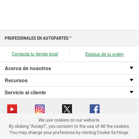
PROFESIONALES EN AUTOPARTES
®
Contacta tu tienda local
Estatus de tu orden
Acerca de nosotros
Recursos
Servicio al cliente
We use cookies on our website.
We use cookies on our website. By clicking "Accept", you consent
Copyright © 2008-2026 O’Reilly Auto Parts v OST_3.2.0.0.729 (3) cv1361
By clicking "Accept", you consent to the use of All the cookies.
to the use of All the cookies.
catalog_main
You may change your preference by visiting Cookie Settings.
You may change your preference by visiting Cookie Settings.