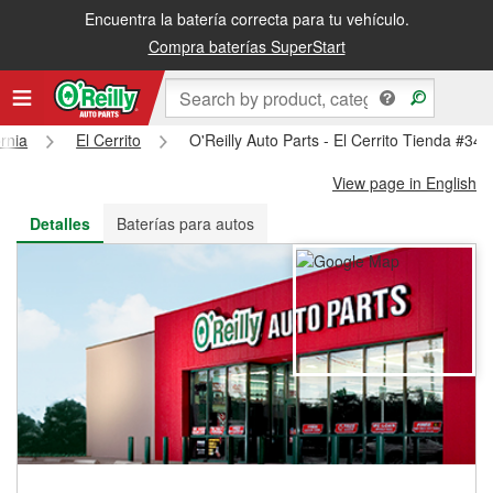
Encuentra la batería correcta para tu vehículo.
Recibe tu orden gratis al día siguiente o recógela en la tienda
Compra baterías SuperStart
ornia
El Cerrito
O'Reilly Auto Parts - El Cerrito Tienda #345
View page in English
Detalles
Baterías para autos