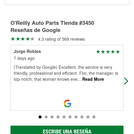
medirán tus tambores o discos para determinar si pueden
Más información sobre el Programa de Préstamo de
ser rectificados con seguridad. Si tus tambores o discos no
Herramientas de O'Reilly
pueden ser reutilizados, podemos ayudarte a encontrar las
partes de reemplazo correctas para tu reparación.
O'Reilly Auto Parts Tienda #3450
Reseñas de Google
Rectificación de tambores y discos de freno
4.3 rating of 369 reviews
Jorge Robles
Adr
7 days ago
21 
(Translated by Google) Excellent, the service is very
I w
friendly, professional and efficient. Flor, the manager, is
ser
top-notch; that woman knows eve
...
Read More
the
ESCRIBE UNA RESEÑA