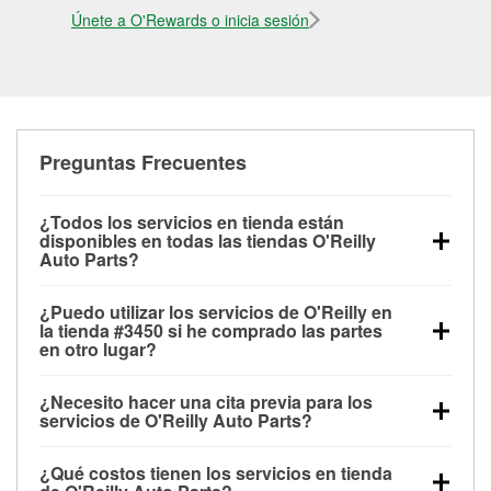
Únete a O'Rewards o inicia sesión
Preguntas Frecuentes
¿Todos los servicios en tienda están
disponibles en todas las tiendas O'Reilly
Auto Parts?
Todos los servicios gratuitos de tienda, incluyendo
¿Puedo utilizar los servicios de O'Reilly en
las pruebas de batería, pruebas de alternador y
la tienda #3450 si he comprado las partes
motor de arranque, revisión de la luz “Check Engine”
en otro lugar?
con O'Reilly VeriScan® e instalación de
Puedes solicitar la mayoría de los servicios en tienda
limpiaparabrisas o bombillas, están disponibles en
¿Necesito hacer una cita previa para los
de O'Reilly Auto Parts que estén disponibles en la
todas las tiendas O'Reilly Auto Parts. La tienda
servicios de O'Reilly Auto Parts?
tienda #3450 de El Cerrito, CA aunque hayas
O'Reilly #3450 de El Cerrito, CA también ofrece
No es necesario agendar una cita para ninguno de
comprado las partes en otro sitio. Los servicios como
servicios especializados como:
reciclaje de baterías
¿Qué costos tienen los servicios en tienda
los servicios ofrecidos en la tienda O'Reilly Auto
pruebas de batería y recarga, así como reciclaje de
y aceite, programa de préstamo de herramientas y