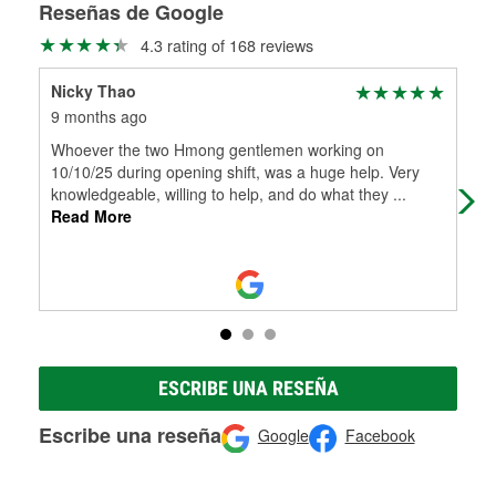
medirán tus tambores o discos para determinar si pueden
Reseñas de Google
Más información sobre el Programa de Préstamo de
ser rectificados con seguridad. Si tus tambores o discos no
4.3 rating of 168 reviews
Herramientas de O'Reilly
pueden ser reutilizados, podemos ayudarte a encontrar las
partes de reemplazo correctas para tu reparación.
Nicky Thao
Dav
Rectificación de tambores y discos de freno
9 months ago
1 y
Whoever the two Hmong gentlemen working on
I l
10/10/25 during opening shift, was a huge help. Very
knowledgeable, willing to help, and do what they
...
Read More
ESCRIBE UNA RESEÑA
Escribe una reseña
Google
Facebook