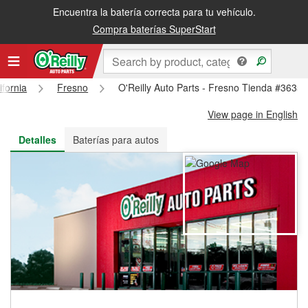
Encuentra la batería correcta para tu vehículo.
Recibe tu orden gratis al día siguiente o recógela en la tienda
Compra baterías SuperStart
ifornia
Fresno
O'Reilly Auto Parts - Fresno Tienda #3635
View page in English
Detalles
Baterías para autos