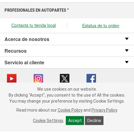
PROFESIONALES EN AUTOPARTES
®
Contacta tu tienda local
Estatus de tu orden
Acerca de nosotros
Recursos
Servicio al cliente
We use cookies on our website.
We use cookies on our website. By clicking "Accept", you consent
Copyright © 2008-2026 O’Reilly Auto Parts v OST_3.2.0.0.729 (3) cv1361
By clicking "Accept", you consent to the use of All the cookies.
to the use of All the cookies.
catalog_main
You may change your preference by visiting Cookie Settings.
You may change your preference by visiting Cookie Settings.
Política de privacidad
Ley de transparencia en las cadenas de suministro
Read more about our
Read more about our
Cookie Policy
Cookie Policy
and
and
Privacy Policy
Privacy Policy
.
.
de California
Cookie Settings
Cookie Settings
Accept
Accept
Decline
Decline