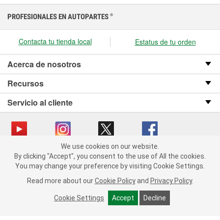
PROFESIONALES EN AUTOPARTES
®
Contacta tu tienda local
Estatus de tu orden
Acerca de nosotros
Recursos
Servicio al cliente
We use cookies on our website.
We use cookies on our website. By clicking "Accept", you consent
Copyright © 2008-2026 O’Reilly Auto Parts v OST_3.2.0.0.729 (3) cv1361
By clicking "Accept", you consent to the use of All the cookies.
to the use of All the cookies.
catalog_main
You may change your preference by visiting Cookie Settings.
You may change your preference by visiting Cookie Settings.
Política de privacidad
Ley de transparencia en las cadenas de suministro
Read more about our
Read more about our
Cookie Policy
Cookie Policy
and
and
Privacy Policy
Privacy Policy
.
.
de California
Cookie Settings
Cookie Settings
Accept
Accept
Decline
Decline