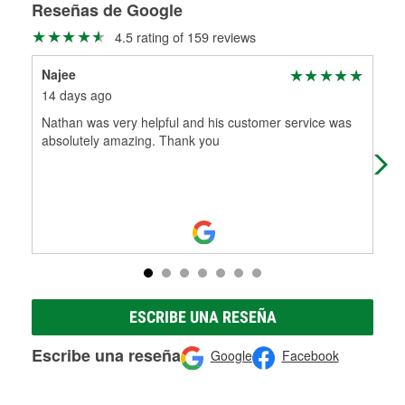
medirán tus tambores o discos para determinar si pueden
Reseñas de Google
Más información sobre el Programa de Préstamo de
ser rectificados con seguridad. Si tus tambores o discos no
4.5 rating of 159 reviews
Herramientas de O'Reilly
pueden ser reutilizados, podemos ayudarte a encontrar las
partes de reemplazo correctas para tu reparación.
Najee
Joe
Rectificación de tambores y discos de freno
14 days ago
2 m
Nathan was very helpful and his customer service was
Can
absolutely amazing. Thank you
Pro
ESCRIBE UNA RESEÑA
Escribe una reseña
Google
Facebook