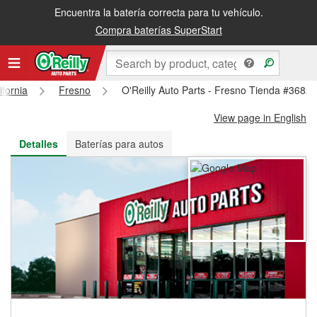
Encuentra la batería correcta para tu vehículo.
Recibe tu orden gratis al día siguiente o recógela en la tienda
Compra baterías SuperStart
ifornia
Fresno
O'Reilly Auto Parts - Fresno Tienda #3682
View page in English
Detalles
Baterías para autos