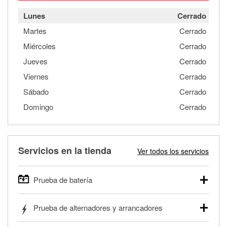
Lunes
Cerrado
Martes
Cerrado
Miércoles
Cerrado
Jueves
Cerrado
Viernes
Cerrado
Sábado
Cerrado
Domingo
Cerrado
Servicios en la tienda
Ver todos los servicios
Prueba de batería
O'Reilly Auto Parts ofrece pruebas gratis de baterías para
Prueba de alternadores y arrancadores
autos, camionetas, SUVs, vehículos comerciales y
pesados, y para deportes motorizados. Las baterías
Tu tienda local O'Reilly Auto Parts puede probar gratis el