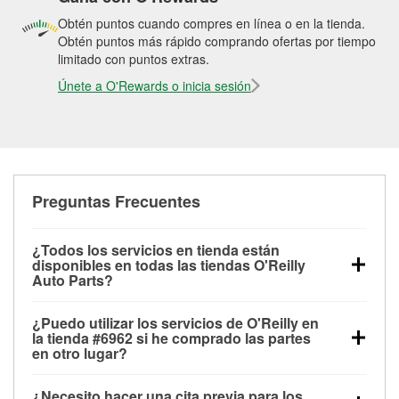
Obtén puntos cuando compres en línea o en la tienda.
Obtén puntos más rápido comprando ofertas por tiempo
limitado con puntos extras.
Únete a O'Rewards o inicia sesión
Preguntas Frecuentes
¿Todos los servicios en tienda están
disponibles en todas las tiendas O'Reilly
Auto Parts?
Todos los servicios gratuitos de tienda, incluyendo
¿Puedo utilizar los servicios de O'Reilly en
las pruebas de batería, pruebas de alternador y
la tienda #6962 si he comprado las partes
motor de arranque, revisión de la luz “Check Engine”
en otro lugar?
con O'Reilly VeriScan® e instalación de
Puedes solicitar la mayoría de los servicios en tienda
limpiaparabrisas o bombillas, están disponibles en
¿Necesito hacer una cita previa para los