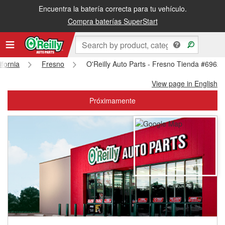
Encuentra la batería correcta para tu vehículo.
Recibe tu orden gratis al día siguiente o recógela en la tienda
Compra baterías SuperStart
ifornia
Fresno
O'Reilly Auto Parts - Fresno Tienda #6962
View page in English
Próximamente