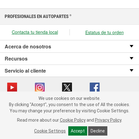
PROFESIONALES EN AUTOPARTES
®
Contacta tu tienda local
Estatus de tu orden
Acerca de nosotros
Recursos
Servicio al cliente
We use cookies on our website.
We use cookies on our website. By clicking "Accept", you consent
Copyright © 2008-2026 O’Reilly Auto Parts v OST_3.2.0.0.729 (3) cv1361
By clicking "Accept", you consent to the use of All the cookies.
to the use of All the cookies.
catalog_main
You may change your preference by visiting Cookie Settings.
You may change your preference by visiting Cookie Settings.
Política de privacidad
Ley de transparencia en las cadenas de suministro
Read more about our
Read more about our
Cookie Policy
Cookie Policy
and
and
Privacy Policy
Privacy Policy
.
.
de California
Cookie Settings
Cookie Settings
Accept
Accept
Decline
Decline