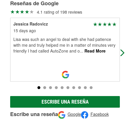
medirán tus tambores o discos para determinar si pueden
Reseñas de Google
Más información sobre el Programa de Préstamo de
ser rectificados con seguridad. Si tus tambores o discos no
4.1 rating of 198 reviews
Herramientas de O'Reilly
pueden ser reutilizados, podemos ayudarte a encontrar las
partes de reemplazo correctas para tu reparación.
Jessica Radovicz
Eri
Rectificación de tambores y discos de freno
15 days ago
20 
Lisa was such an angel to deal with she had patience
My 
with me and truly helped me in a matter of minutes very
so 
friendly I had called AutoZone and o
...
Read More
few!
ESCRIBE UNA RESEÑA
Escribe una reseña
Google
Facebook