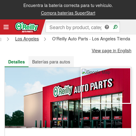
Encuentra la batería correcta para tu vehículo.
Recibe tu orden gratis al día siguiente o recógela en la tienda
Compra baterías SuperStart
ia
Los Angeles
O'Reilly Auto Parts - Los Angeles Tienda #
View page in English
Detalles
Baterías para autos