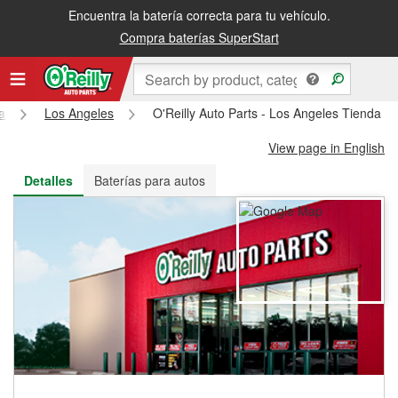
Encuentra la batería correcta para tu vehículo.
Recibe tu orden gratis al día siguiente o recógela en la tienda
Compra baterías SuperStart
ia
Los Angeles
O'Reilly Auto Parts - Los Angeles Tienda #
View page in English
Detalles
Baterías para autos