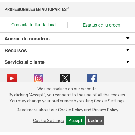
PROFESIONALES EN AUTOPARTES
®
Contacta tu tienda local
Estatus de tu orden
Acerca de nosotros
Recursos
Servicio al cliente
We use cookies on our website.
We use cookies on our website. By clicking "Accept", you consent
Copyright © 2008-2026 O’Reilly Auto Parts v OST_3.2.0.0.729 (3) cv1361
By clicking "Accept", you consent to the use of All the cookies.
to the use of All the cookies.
catalog_main
You may change your preference by visiting Cookie Settings.
You may change your preference by visiting Cookie Settings.
Política de privacidad
Ley de transparencia en las cadenas de suministro
Read more about our
Read more about our
Cookie Policy
Cookie Policy
and
and
Privacy Policy
Privacy Policy
.
.
de California
Cookie Settings
Cookie Settings
Accept
Accept
Decline
Decline