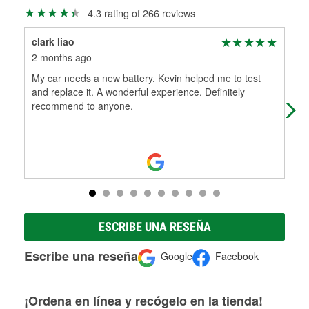
Más información sobre el Programa de Préstamo de
ser rectificados con seguridad. Si tus tambores o discos no
4.3 rating of 266 reviews
Herramientas de O'Reilly
pueden ser reutilizados, podemos ayudarte a encontrar las
partes de reemplazo correctas para tu reparación.
clark liao
Iro
Rectificación de tambores y discos de freno
2 months ago
2 m
My car needs a new battery. Kevin helped me to test
Goo
and replace it. A wonderful experience. Definitely
recommend to anyone.
ESCRIBE UNA RESEÑA
Escribe una reseña
Google
Facebook
¡Ordena en línea y recógelo en la tienda!