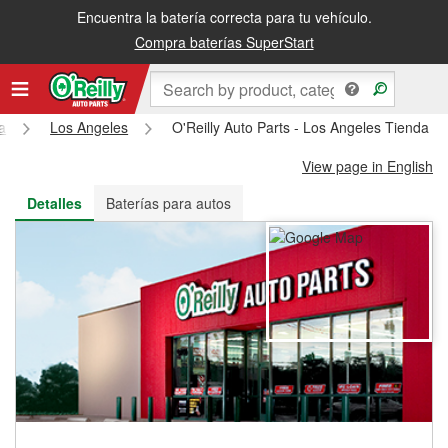
Encuentra la batería correcta para tu vehículo.
Recibe tu orden gratis al día siguiente o recógela en la tienda
Compra baterías SuperStart
ia
Los Angeles
O'Reilly Auto Parts - Los Angeles Tienda #
View page in English
Detalles
Baterías para autos