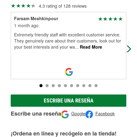
Más información sobre el Programa de Préstamo de
ser rectificados con seguridad. Si tus tambores o discos no
4.3 rating of 128 reviews
Herramientas de O'Reilly
pueden ser reutilizados, podemos ayudarte a encontrar las
partes de reemplazo correctas para tu reparación.
Farsam Meshkinpour
Rob
Rectificación de tambores y discos de freno
1 month ago
2 m
Extremely friendly staff with excellent customer service.
The
They genuinely care about their customers, look out for
4st
your best interests and your wa
...
Read More
ESCRIBE UNA RESEÑA
Escribe una reseña
Google
Facebook
¡Ordena en línea y recógelo en la tienda!