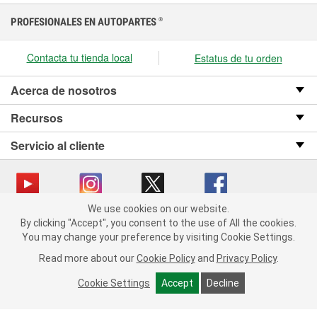
PROFESIONALES EN AUTOPARTES
®
Contacta tu tienda local
Estatus de tu orden
Acerca de nosotros
Recursos
Servicio al cliente
We use cookies on our website.
We use cookies on our website. By clicking "Accept", you consent
Copyright © 2008-2026 O’Reilly Auto Parts v OST_3.2.0.0.729 (3) cv1361
By clicking "Accept", you consent to the use of All the cookies.
to the use of All the cookies.
catalog_main
You may change your preference by visiting Cookie Settings.
You may change your preference by visiting Cookie Settings.
Política de privacidad
Ley de transparencia en las cadenas de suministro
Read more about our
Read more about our
Cookie Policy
Cookie Policy
and
and
Privacy Policy
Privacy Policy
.
.
de California
Cookie Settings
Cookie Settings
Accept
Accept
Decline
Decline