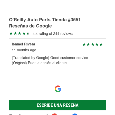
medirán tus tambores o discos para determinar si pueden
Más información sobre el Programa de Préstamo de
ser rectificados con seguridad. Si tus tambores o discos no
Herramientas de O'Reilly
pueden ser reutilizados, podemos ayudarte a encontrar las
partes de reemplazo correctas para tu reparación.
O'Reilly Auto Parts Tienda #3551
Reseñas de Google
Rectificación de tambores y discos de freno
4.4 rating of 244 reviews
Ismael Rivera
11 months ago
(Translated by Google) Good customer service
(Original) Buen atención al cliente
ESCRIBE UNA RESEÑA