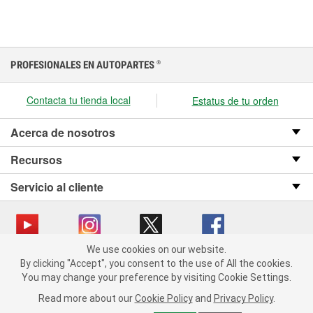
PROFESIONALES EN AUTOPARTES
®
Contacta tu tienda local
Estatus de tu orden
Acerca de nosotros
Recursos
Servicio al cliente
We use cookies on our website.
We use cookies on our website. By clicking "Accept", you consent
Copyright © 2008-2026 O’Reilly Auto Parts v OST_3.2.0.0.729 (3) cv1361
By clicking "Accept", you consent to the use of All the cookies.
to the use of All the cookies.
catalog_main
You may change your preference by visiting Cookie Settings.
You may change your preference by visiting Cookie Settings.
Política de privacidad
Ley de transparencia en las cadenas de suministro
Read more about our
Read more about our
Cookie Policy
Cookie Policy
and
and
Privacy Policy
Privacy Policy
.
.
de California