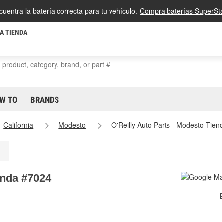
cuentra la batería correcta para tu vehículo.
Compra baterías SuperSta
LA TIENDA
W TO
BRANDS
California
Modesto
O'Reilly Auto Parts - Modesto Tie
enda #7024