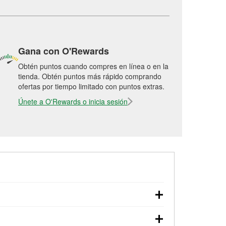
Gana con O'Rewards
Obtén puntos cuando compres en línea o en la
tienda. Obtén puntos más rápido comprando
ofertas por tiempo limitado con puntos extras.
Únete a O'Rewards o inicia sesión
arranque, revisión de la luz “Check Engine”
O'Reilly Auto Parts. La tienda O'Reilly #7024