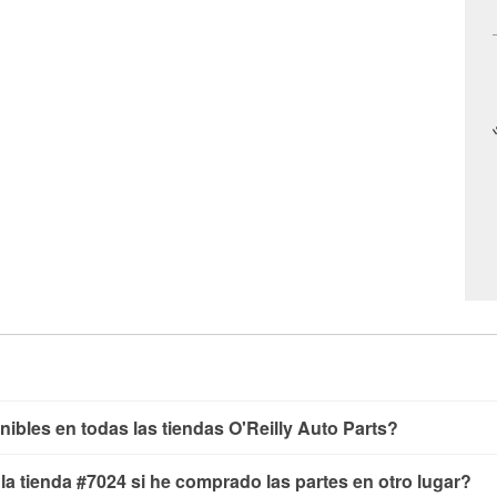
nibles en todas las tiendas O'Reilly Auto Parts?
yendo las pruebas de batería, pruebas de alternador y motor de 
n la tienda #7024 si he comprado las partes en otro lugar?
aparabrisas o bombillas, están disponibles en todas las tiendas 