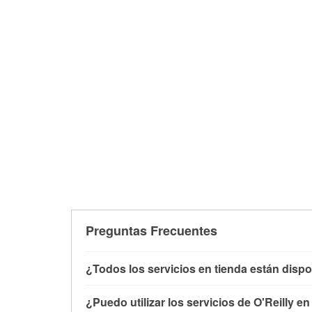
Preguntas Frecuentes
¿Todos los servicios en tienda están dispo
Todos los servicios gratuitos de tienda, inclu
¿Puedo utilizar los servicios de O'Reilly e
con O'Reilly VeriScan® e instalación de limpi