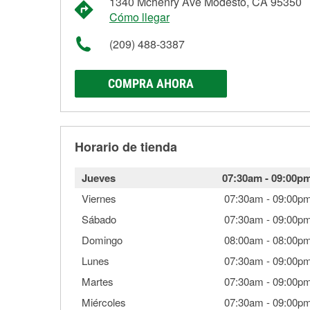
1340 Mchenry Ave Modesto, CA 95350
Cómo llegar
(209) 488-3387
COMPRA AHORA
Horario de tienda
Jueves
07:30am
-
09:00p
Viernes
07:30am
-
09:00p
Sábado
07:30am
-
09:00p
Domingo
08:00am
-
08:00p
Lunes
07:30am
-
09:00p
Martes
07:30am
-
09:00p
Miércoles
07:30am
-
09:00p