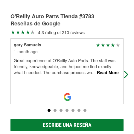
Más información sobre el Programa de Préstamo de
ser rectificados con seguridad. Si tus tambores o discos no
Herramientas de O'Reilly
pueden ser reutilizados, podemos ayudarte a encontrar las
partes de reemplazo correctas para tu reparación.
O'Reilly Auto Parts Tienda #3783
Reseñas de Google
Rectificación de tambores y discos de freno
4.3 rating of 210 reviews
gary Samuels
Jun
1 month ago
2 m
Great experience at O'Reilly Auto Parts. The staff was
And
friendly, knowledgeable, and helped me find exactly
the
what I needed. The purchase process wa
...
Read More
pri
ESCRIBE UNA RESEÑA