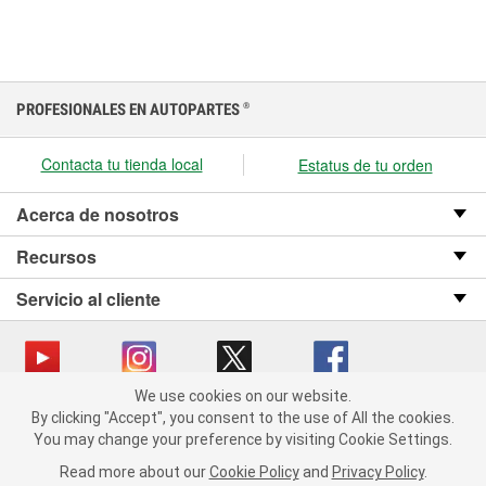
PROFESIONALES EN AUTOPARTES
®
Contacta tu tienda local
Estatus de tu orden
Acerca de nosotros
Recursos
Servicio al cliente
We use cookies on our website.
We use cookies on our website. By clicking "Accept", you consent
Copyright © 2008-2026 O’Reilly Auto Parts v OST_3.2.0.0.729 (3) cv1361
By clicking "Accept", you consent to the use of All the cookies.
to the use of All the cookies.
catalog_main
You may change your preference by visiting Cookie Settings.
You may change your preference by visiting Cookie Settings.
Política de privacidad
Ley de transparencia en las cadenas de suministro
Read more about our
Read more about our
Cookie Policy
Cookie Policy
and
and
Privacy Policy
Privacy Policy
.
.