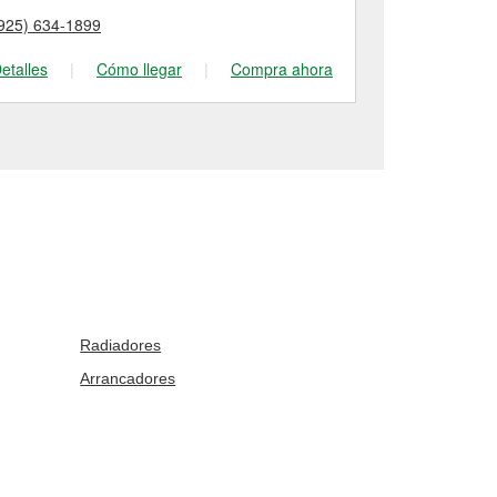
925) 634-1899
(925) 625-08
etalles
|
Cómo llegar
|
Compra ahora
Detalles
|
Radiadores
Arrancadores