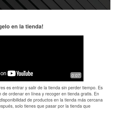
elo en la tienda!
azyoung 209
Lynnette Warfiel
9 months ago
11 months ago
e
They were very helpful with the stuff I
O'Reilly's Auto Par
0:07
r.
bought today
customer service!
ut
very informative a
es es entrar y salir de la tienda sin perder tiempo. Es
 de ordenar en línea y recoger en tienda gratis. En
disponibilidad de productos en la tienda más cercana
espués, solo tienes que pasar por la tienda que