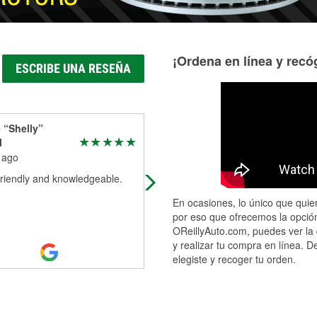
¡Ordena en línea y recóg
ESCRIBE UNA RESEÑA
 “Shelly”
Jessica Vitelli
l
5 months ago
 ago
Came in this morning needing som
friendly and knowledgeable.
brake fluid and some battery cleane
Now me being me I know Jack abo
En ocasiones, lo único que quier
cars. So Joseph was incredibly
por eso que ofrecemos la opción
helpful
...
Read More
OReillyAuto.com, puedes ver la 
y realizar tu compra en línea. D
elegiste y recoger tu orden.