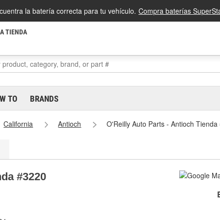
cuentra la batería correcta para tu vehículo.
Compra baterías SuperSta
LA TIENDA
W TO
BRANDS
California
Antioch
O'Reilly Auto Parts - Antioch Tienda
enda #3220