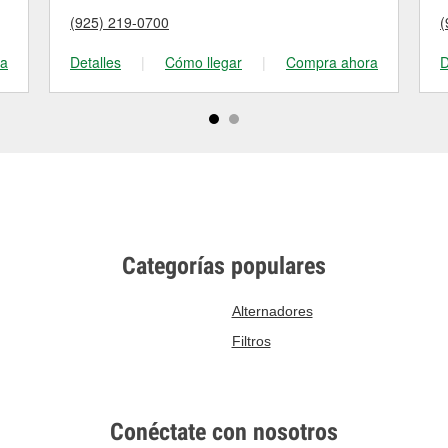
(925) 219-0700
(
ra
Detalles
|
Cómo llegar
|
Compra ahora
D
Categorías populares
Alternadores
Filtros
Conéctate con nosotros