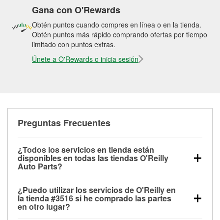
Gana con O'Rewards
Obtén puntos cuando compres en línea o en la tienda.
Obtén puntos más rápido comprando ofertas por tiempo
limitado con puntos extras.
Únete a O'Rewards o inicia sesión
Preguntas Frecuentes
¿Todos los servicios en tienda están
disponibles en todas las tiendas O'Reilly
Auto Parts?
Todos los servicios gratuitos de tienda, incluyendo
¿Puedo utilizar los servicios de O'Reilly en
las pruebas de batería, pruebas de alternador y
la tienda #3516 si he comprado las partes
motor de arranque, revisión de la luz “Check Engine”
en otro lugar?
con O'Reilly VeriScan® e instalación de