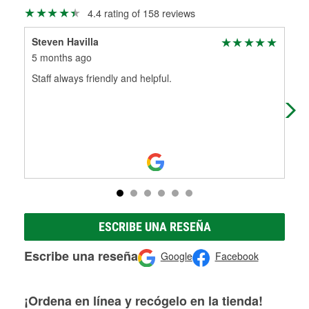
Más información sobre el Programa de Préstamo de
ser rectificados con seguridad. Si tus tambores o discos no
4.4 rating of 158 reviews
Herramientas de O'Reilly
pueden ser reutilizados, podemos ayudarte a encontrar las
partes de reemplazo correctas para tu reparación.
Steven Havilla
J F
Rectificación de tambores y discos de freno
5 months ago
6 m
Staff always friendly and helpful.
Thi
but
part
ESCRIBE UNA RESEÑA
Escribe una reseña
Google
Facebook
¡Ordena en línea y recógelo en la tienda!