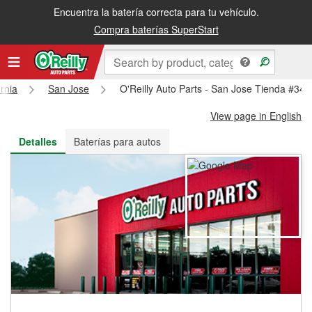
Encuentra la batería correcta para tu vehículo.
Recibe tu orden gratis al día siguiente o recógela en la tienda
Compra baterías SuperStart
ornia
San Jose
O'Reilly Auto Parts - San Jose Tienda #344
View page in English
Detalles
Baterías para autos