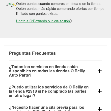
Obtén puntos cuando compres en línea o en la tienda.
Obtén puntos más rápido comprando ofertas por tiempo
limitado con puntos extras.
Únete a O'Rewards o inicia sesión
Preguntas Frecuentes
¿Todos los servicios en tienda están
disponibles en todas las tiendas O'Reilly
Auto Parts?
Todos los servicios gratuitos de tienda, incluyendo
¿Puedo utilizar los servicios de O'Reilly en
las pruebas de batería, pruebas de alternador y
la tienda #2918 si he comprado las partes
motor de arranque, revisión de la luz “Check Engine”
en otro lugar?
con O'Reilly VeriScan® e instalación de
Puedes solicitar la mayoría de los servicios en tienda
limpiaparabrisas o bombillas, están disponibles en
¿Necesito hacer una cita previa para los
de O'Reilly Auto Parts que estén disponibles en la
todas las tiendas O'Reilly Auto Parts. La tienda