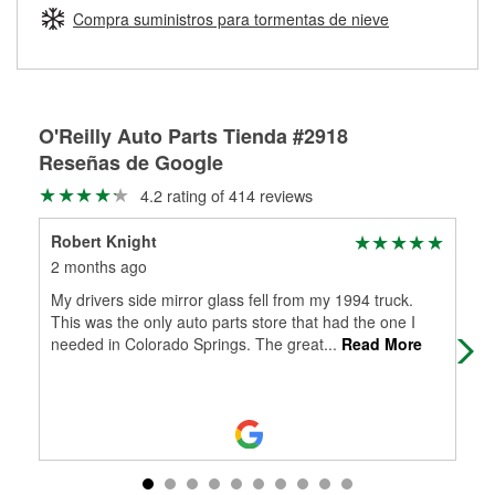
medirán tus tambores o discos para determinar si pueden
Compra suministros para tormentas de nieve
Más información sobre el Programa de Préstamo de
ser rectificados con seguridad. Si tus tambores o discos no
Herramientas de O'Reilly
pueden ser reutilizados, podemos ayudarte a encontrar las
partes de reemplazo correctas para tu reparación.
Rectificación de tambores y discos de freno
O'Reilly Auto Parts Tienda #2918
Reseñas de Google
4.2 rating of 414 reviews
Robert Knight
Anh
2 months ago
3 m
My drivers side mirror glass fell from my 1994 truck.
Dav
This was the only auto parts store that had the one I
Whe
needed in Colorado Springs. The great
...
Read More
ins