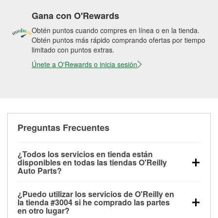
Gana con O'Rewards
Obtén puntos cuando compres en línea o en la tienda.
Obtén puntos más rápido comprando ofertas por tiempo
limitado con puntos extras.
Únete a O'Rewards o inicia sesión
Preguntas Frecuentes
¿Todos los servicios en tienda están
disponibles en todas las tiendas O'Reilly
Auto Parts?
Todos los servicios gratuitos de tienda, incluyendo
¿Puedo utilizar los servicios de O'Reilly en
las pruebas de batería, pruebas de alternador y
la tienda #3004 si he comprado las partes
motor de arranque, revisión de la luz “Check Engine”
en otro lugar?