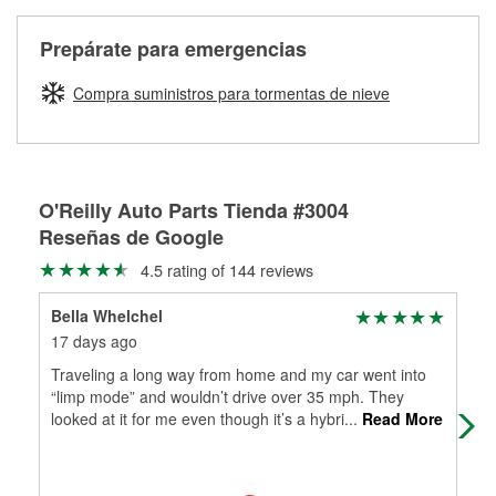
Más información sobre el Programa de Préstamo de
ser rectificados con seguridad. Si tus tambores o discos no
Herramientas de O'Reilly
pueden ser reutilizados, podemos ayudarte a encontrar las
Prepárate para emergencias
partes de reemplazo correctas para tu reparación.
Rectificación de tambores y discos de freno
Compra suministros para tormentas de nieve
O'Reilly Auto Parts Tienda #3004
Reseñas de Google
4.5 rating of 144 reviews
Bella Whelchel
Sar
17 days ago
1 m
Traveling a long way from home and my car went into
We 
“limp mode” and wouldn’t drive over 35 mph. They
peo
looked at it for me even though it’s a hybri
...
Read More
gav
Mo