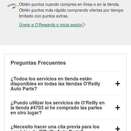
Obtén puntos cuando compres en línea o en la tienda.
Obtén puntos más rápido comprando ofertas por tiempo
limitado con puntos extras.
Únete a O'Rewards o inicia sesión
Preguntas Frecuentes
¿Todos los servicios en tienda están
disponibles en todas las tiendas O'Reilly
Auto Parts?
Todos los servicios gratuitos de tienda, incluyendo
¿Puedo utilizar los servicios de O'Reilly en
las pruebas de batería, pruebas de alternador y
la tienda #4703 si he comprado las partes
motor de arranque, revisión de la luz “Check Engine”
en otro lugar?
con O'Reilly VeriScan® e instalación de
Puedes solicitar la mayoría de los servicios en tienda
limpiaparabrisas o bombillas, están disponibles en
¿Necesito hacer una cita previa para los
de O'Reilly Auto Parts que estén disponibles en la
todas las tiendas O'Reilly Auto Parts. La tienda