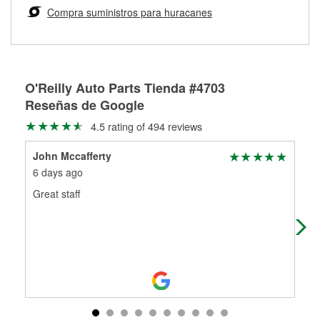
medirán tus tambores o discos para determinar si pueden
Compra suministros para huracanes
Más información sobre el Programa de Préstamo de
ser rectificados con seguridad. Si tus tambores o discos no
Herramientas de O'Reilly
pueden ser reutilizados, podemos ayudarte a encontrar las
partes de reemplazo correctas para tu reparación.
Rectificación de tambores y discos de freno
O'Reilly Auto Parts Tienda #4703
Reseñas de Google
4.5 rating of 494 reviews
John Mccafferty
Amy
6 days ago
1 m
Great staff
I l