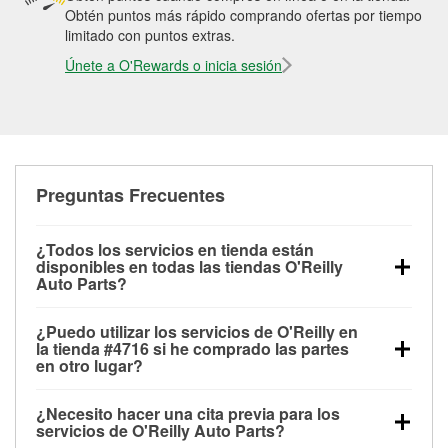
Obtén puntos más rápido comprando ofertas por tiempo
limitado con puntos extras.
Únete a O'Rewards o inicia sesión
Preguntas Frecuentes
¿Todos los servicios en tienda están
disponibles en todas las tiendas O'Reilly
Auto Parts?
Todos los servicios gratuitos de tienda, incluyendo
¿Puedo utilizar los servicios de O'Reilly en
las pruebas de batería, pruebas de alternador y
la tienda #4716 si he comprado las partes
motor de arranque, revisión de la luz “Check Engine”
en otro lugar?
con O'Reilly VeriScan® e instalación de
Puedes solicitar la mayoría de los servicios en tienda
limpiaparabrisas o bombillas, están disponibles en
¿Necesito hacer una cita previa para los
de O'Reilly Auto Parts que estén disponibles en la
todas las tiendas O'Reilly Auto Parts. La tienda
servicios de O'Reilly Auto Parts?
tienda #4716 de Kissimmee, FL aunque hayas