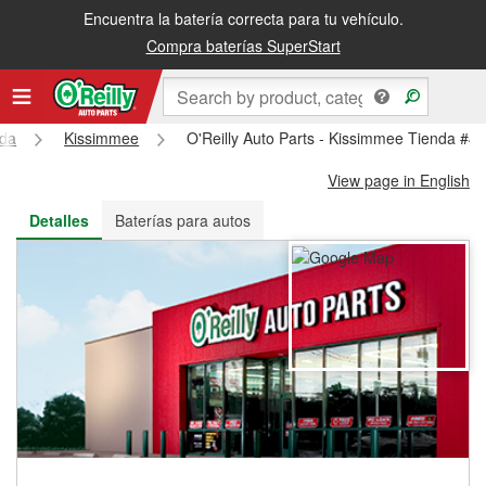
Encuentra la batería correcta para tu vehículo.
Recibe tu orden gratis al día siguiente o recógela en la tienda
Compra baterías SuperStart
ida
Kissimmee
O'Reilly Auto Parts - Kissimmee Tienda #4
View page in English
Detalles
Baterías para autos