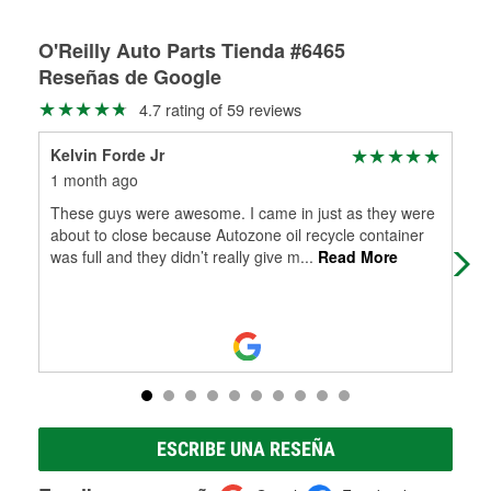
Rectificación de tambores y discos de freno
O'Reilly Auto Parts Tienda #6465
Reseñas de Google
4.7 rating of 59 reviews
Kelvin Forde Jr
nic
1 month ago
2 m
These guys were awesome. I came in just as they were
Thi
about to close because Autozone oil recycle container
alw
was full and they didn’t really give m
...
Read More
and
ESCRIBE UNA RESEÑA