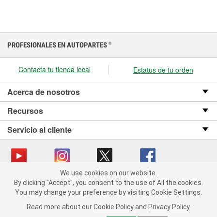
PROFESIONALES EN AUTOPARTES
®
Contacta tu tienda local
Estatus de tu orden
Acerca de nosotros
Recursos
Servicio al cliente
We use cookies on our website.
We use cookies on our website. By clicking "Accept", you consent
Copyright © 2008-2026 O’Reilly Auto Parts v OST_3.2.0.0.729 (3) cv1361
By clicking "Accept", you consent to the use of All the cookies.
to the use of All the cookies.
catalog_main
You may change your preference by visiting Cookie Settings.
You may change your preference by visiting Cookie Settings.
Política de privacidad
Ley de transparencia en las cadenas de suministro
Read more about our
Read more about our
Cookie Policy
Cookie Policy
and
and
Privacy Policy
Privacy Policy
.
.
de California