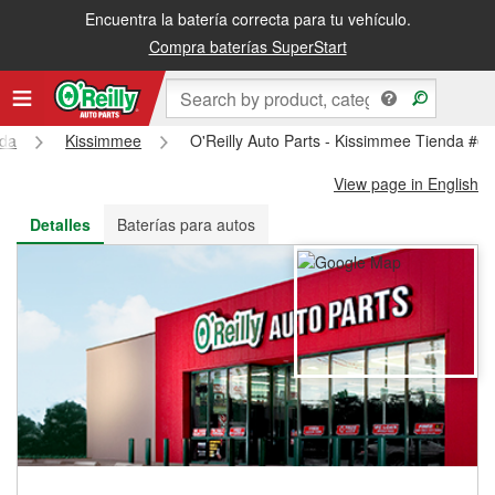
Encuentra la batería correcta para tu vehículo.
Recibe tu orden gratis al día siguiente o recógela en la tienda
Compra baterías SuperStart
ida
Kissimmee
O'Reilly Auto Parts - Kissimmee Tienda #6
View page in English
Detalles
Baterías para autos