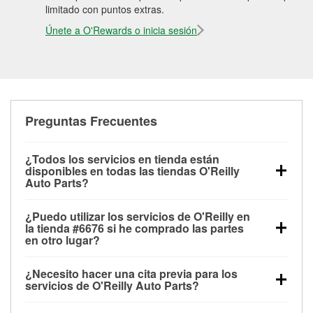
limitado con puntos extras.
Únete a O'Rewards o inicia sesión
Preguntas Frecuentes
¿Todos los servicios en tienda están
disponibles en todas las tiendas O'Reilly
Auto Parts?
Todos los servicios gratuitos de tienda, incluyendo
¿Puedo utilizar los servicios de O'Reilly en
las pruebas de batería, pruebas de alternador y
la tienda #6676 si he comprado las partes
motor de arranque, revisión de la luz “Check Engine”
en otro lugar?
con O'Reilly VeriScan® e instalación de
Puedes solicitar la mayoría de los servicios en tienda
limpiaparabrisas o bombillas, están disponibles en
¿Necesito hacer una cita previa para los
de O'Reilly Auto Parts que estén disponibles en la
todas las tiendas O'Reilly Auto Parts. La tienda
servicios de O'Reilly Auto Parts?
tienda #6676 de Orlando, FL aunque hayas
O'Reilly #6676 de Orlando, FL también ofrece
No es necesario agendar una cita para ninguno de
comprado las partes en otro sitio. Los servicios como