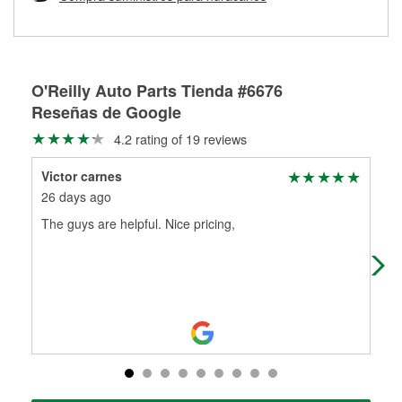
Más información sobre el Programa de Préstamo de
ser rectificados con seguridad. Si tus tambores o discos no
Herramientas de O'Reilly
pueden ser reutilizados, podemos ayudarte a encontrar las
partes de reemplazo correctas para tu reparación.
Rectificación de tambores y discos de freno
O'Reilly Auto Parts Tienda #6676
Reseñas de Google
4.2 rating of 19 reviews
Victor carnes
Al
26 days ago
4 m
The guys are helpful. Nice pricing,
Jan
Afte
whe