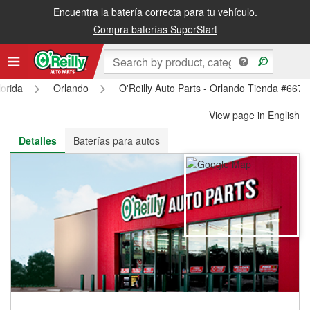
Encuentra la batería correcta para tu vehículo.
Recibe tu orden gratis al día siguiente o recógela en la tienda
Compra baterías SuperStart
lorida
Orlando
O'Reilly Auto Parts - Orlando Tienda #6676
View page in English
Detalles
Baterías para autos