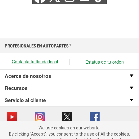
PROFESIONALES EN AUTOPARTES
®
Contacta tu tienda local
Estatus de tu orden
Acerca de nosotros
Recursos
Servicio al cliente
We use cookies on our website.
We use cookies on our website. By clicking "Accept", you consent
Copyright © 2008-2026 O’Reilly Auto Parts v OST_3.2.0.0.729 (3) cv1361
By clicking "Accept", you consent to the use of All the cookies.
to the use of All the cookies.
catalog_main