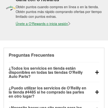
Obtén puntos cuando compres en línea o en la tienda.
Obtén puntos más rápido comprando ofertas por tiempo
limitado con puntos extras.
Únete a O'Rewards o inicia sesión
Preguntas Frecuentes
¿Todos los servicios en tienda están
disponibles en todas las tiendas O'Reilly
Auto Parts?
Todos los servicios gratuitos de tienda, incluyendo
¿Puedo utilizar los servicios de O'Reilly en
las pruebas de batería, pruebas de alternador y
la tienda #4485 si he comprado las partes
motor de arranque, revisión de la luz “Check Engine”
en otro lugar?
con O'Reilly VeriScan® e instalación de
Puedes solicitar la mayoría de los servicios en tienda
limpiaparabrisas o bombillas, están disponibles en
¿Necesito hacer una cita previa para los