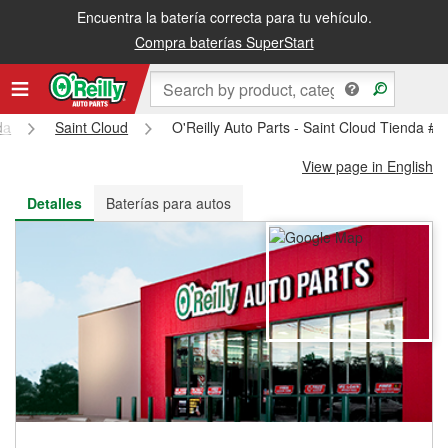
Encuentra la batería correcta para tu vehículo.
Recibe tu orden gratis al día siguiente o recógela en la tienda
Compra baterías SuperStart
da
Saint Cloud
O'Reilly Auto Parts - Saint Cloud Tienda #
View page in English
Detalles
Baterías para autos