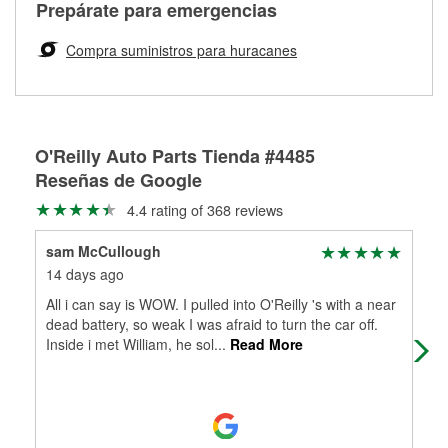
Más información sobre el Programa de Préstamo de
ser rectificados con seguridad. Si tus tambores o discos no
Prepárate para emergencias
averiada o determina los acoplamientos y la longitud
Herramientas de O'Reilly
pueden ser reutilizados, podemos ayudarte a encontrar las
adecuados para que te construyamos una nueva. O'Reilly
partes de reemplazo correctas para tu reparación.
Compra suministros para huracanes
Auto Parts tiene las mangueras y los acoples adecuados
Rectificación de tambores y discos de freno
para reparar el sistema hidráulico de tu maquinaria
agrícola o de construcción.
Más información acerca del servicio de mangueras
O'Reilly Auto Parts Tienda #4485
hidráulicas a la medida en tu tienda local
Reseñas de Google
4.4 rating of 368 reviews
sam McCullough
Glo
14 days ago
26 
All i can say is WOW. I pulled into O'Reilly 's with a near
Quic
dead battery, so weak I was afraid to turn the car off.
Inside i met William, he sol
...
Read More