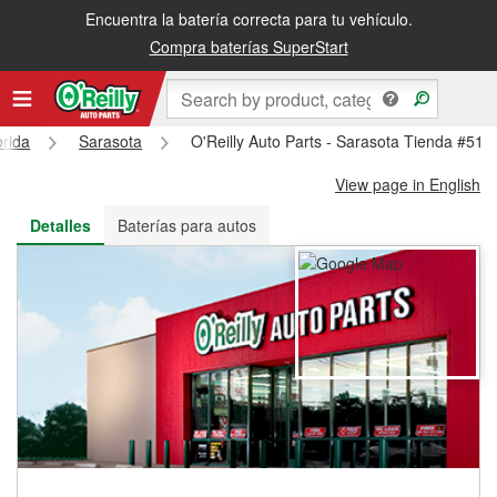
Encuentra la batería correcta para tu vehículo.
Recibe tu orden gratis al día siguiente o recógela en la tienda
Compra baterías SuperStart
orida
Sarasota
O'Reilly Auto Parts - Sarasota Tienda #518
View page in English
Detalles
Baterías para autos