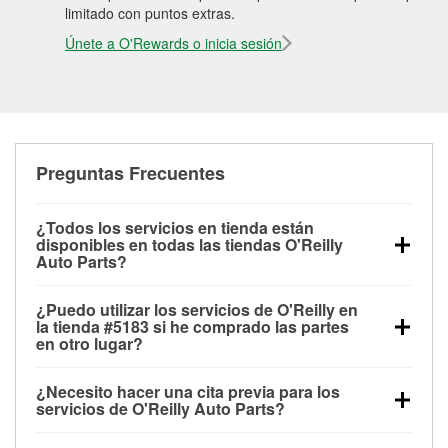
limitado con puntos extras.
Únete a O'Rewards o inicia sesión
Preguntas Frecuentes
¿Todos los servicios en tienda están
disponibles en todas las tiendas O'Reilly
Auto Parts?
Todos los servicios gratuitos de tienda, incluyendo
¿Puedo utilizar los servicios de O'Reilly en
las pruebas de batería, pruebas de alternador y
la tienda #5183 si he comprado las partes
motor de arranque, revisión de la luz “Check Engine”
en otro lugar?
con O'Reilly VeriScan® e instalación de
Puedes solicitar la mayoría de los servicios en tienda
limpiaparabrisas o bombillas, están disponibles en
¿Necesito hacer una cita previa para los
de O'Reilly Auto Parts que estén disponibles en la
todas las tiendas O'Reilly Auto Parts. La tienda
servicios de O'Reilly Auto Parts?
tienda #5183 de Sarasota, FL aunque hayas
O'Reilly #5183 de Sarasota, FL también ofrece
No es necesario agendar una cita para ninguno de
comprado las partes en otro sitio. Los servicios como