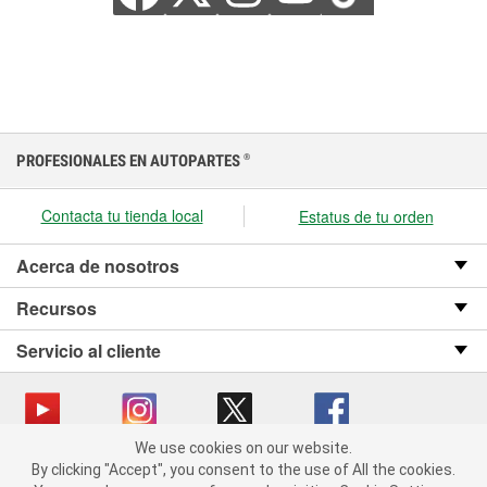
PROFESIONALES EN AUTOPARTES
®
Contacta tu tienda local
Estatus de tu orden
Acerca de nosotros
Recursos
Servicio al cliente
We use cookies on our website.
We use cookies on our website. By clicking "Accept", you consent
Copyright © 2008-2026 O’Reilly Auto Parts v OST_3.2.0.0.729 (3) cv1361
By clicking "Accept", you consent to the use of All the cookies.
to the use of All the cookies.
catalog_main