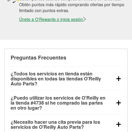
Obtén puntos más rápido comprando ofertas por tiempo
limitado con puntos extras.
Únete a O'Rewards o inicia sesión
Preguntas Frecuentes
¿Todos los servicios en tienda están
disponibles en todas las tiendas O'Reilly
Auto Parts?
Todos los servicios gratuitos de tienda, incluyendo
¿Puedo utilizar los servicios de O'Reilly en
las pruebas de batería, pruebas de alternador y
la tienda #4738 si he comprado las partes
motor de arranque, revisión de la luz “Check Engine”
en otro lugar?
con O'Reilly VeriScan® e instalación de
Puedes solicitar la mayoría de los servicios en tienda
limpiaparabrisas o bombillas, están disponibles en
¿Necesito hacer una cita previa para los
de O'Reilly Auto Parts que estén disponibles en la
todas las tiendas O'Reilly Auto Parts. La tienda
servicios de O'Reilly Auto Parts?
tienda #4738 de Tampa, FL aunque hayas comprado