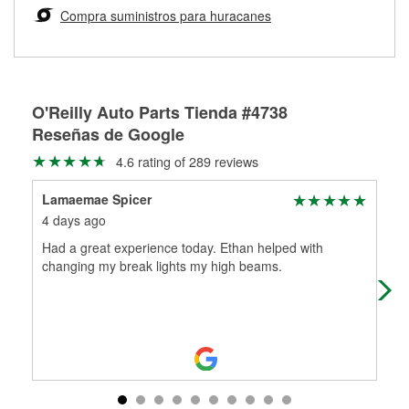
medirán tus tambores o discos para determinar si pueden
Compra suministros para huracanes
Más información sobre el Programa de Préstamo de
ser rectificados con seguridad. Si tus tambores o discos no
Herramientas de O'Reilly
pueden ser reutilizados, podemos ayudarte a encontrar las
partes de reemplazo correctas para tu reparación.
Rectificación de tambores y discos de freno
O'Reilly Auto Parts Tienda #4738
Reseñas de Google
4.6 rating of 289 reviews
Lamaemae Spicer
Ald
4 days ago
23 
Had a great experience today. Ethan helped with
Goo
changing my break lights my high beams.