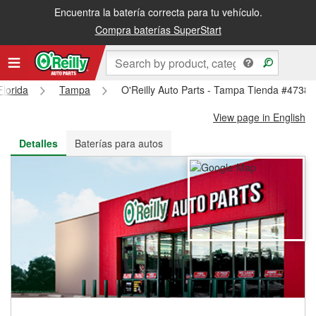
Encuentra la batería correcta para tu vehículo.
Recibe tu orden gratis al día siguiente o recógela en la tienda
Compra baterías SuperStart
Florida
Tampa
O'Reilly Auto Parts - Tampa Tienda #4738
View page in English
Detalles
Baterías para autos