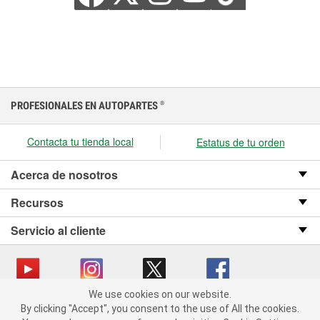
PROFESIONALES EN AUTOPARTES
®
Contacta tu tienda local
Estatus de tu orden
Acerca de nosotros
Recursos
Servicio al cliente
We use cookies on our website.
We use cookies on our website. By clicking "Accept", you consent
Copyright © 2008-2026 O’Reilly Auto Parts v OST_3.2.0.0.729 (3) cv1361
By clicking "Accept", you consent to the use of All the cookies.
to the use of All the cookies.
catalog_main