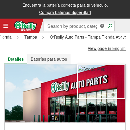
Encuentra la batería correcta para tu vehículo.
Recibe tu orden gratis al día siguiente o recógela en la tienda
Compra baterías SuperStart
Florida
Tampa
O'Reilly Auto Parts - Tampa Tienda #5475
View page in English
Detalles
Baterías para autos