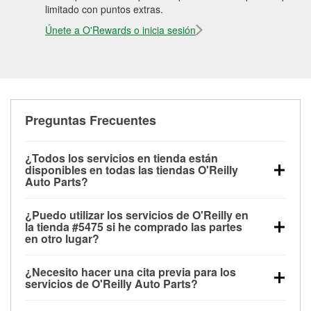
limitado con puntos extras.
Únete a O'Rewards o inicia sesión
Preguntas Frecuentes
¿Todos los servicios en tienda están
disponibles en todas las tiendas O'Reilly
Auto Parts?
Todos los servicios gratuitos de tienda, incluyendo
¿Puedo utilizar los servicios de O'Reilly en
las pruebas de batería, pruebas de alternador y
la tienda #5475 si he comprado las partes
motor de arranque, revisión de la luz “Check Engine”
en otro lugar?
con O'Reilly VeriScan® e instalación de
Puedes solicitar la mayoría de los servicios en tienda
limpiaparabrisas o bombillas, están disponibles en
¿Necesito hacer una cita previa para los
de O'Reilly Auto Parts que estén disponibles en la
todas las tiendas O'Reilly Auto Parts. La tienda
servicios de O'Reilly Auto Parts?
tienda #5475 de Tampa, FL aunque hayas comprado
O'Reilly #5475 de Tampa, FL también ofrece
No es necesario agendar una cita para ninguno de
las partes en otro sitio. Los servicios como pruebas