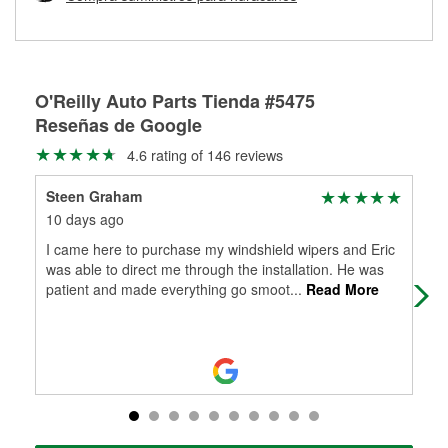
Más información sobre el Programa de Préstamo de
ser rectificados con seguridad. Si tus tambores o discos no
Herramientas de O'Reilly
pueden ser reutilizados, podemos ayudarte a encontrar las
partes de reemplazo correctas para tu reparación.
Rectificación de tambores y discos de freno
O'Reilly Auto Parts Tienda #5475
Reseñas de Google
4.6 rating of 146 reviews
Steen Graham
An
10 days ago
15 
I came here to purchase my windshield wipers and Eric
I h
was able to direct me through the installation. He was
all
patient and made everything go smoot
...
Read More
rig