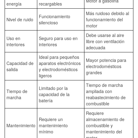
Motor a gasolina
energía
recargables
Más ruidoso debido al
Funcionamiento
Nivel de ruido
funcionamiento del
silencioso
motor
Debe usarse al aire
Uso en
Seguro para uso en
libre con ventilación
interiores
interiores
adecuada
Ideal para pequeños
Mayor potencia para
Capacidad de
aparatos electrónicos
electrodomésticos
salida
y electrodomésticos
grandes
ligeros
Tiempo de marcha
Limitado por la
Tiempo de
ampliada con
capacidad de la
marcha
reabastecimiento de
batería
combustible
Requiere
Requiere un
almacenamiento de
Mantenimiento
mantenimiento
combustible y
mínimo
mantenimiento del
motor