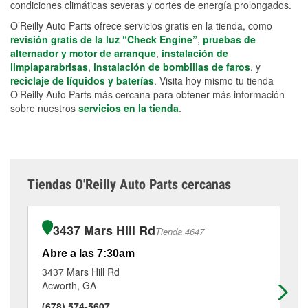
condiciones climáticas severas y cortes de energía prolongados.
O’Reilly Auto Parts ofrece servicios gratis en la tienda, como
revisión gratis de la luz “Check Engine”
,
pruebas de
alternador y motor de arranque
,
instalación de
limpiaparabrisas
,
instalación de bombillas de faros
, y
reciclaje de líquidos y baterías
. Visita hoy mismo tu tienda
O’Reilly Auto Parts más cercana para obtener más información
sobre nuestros
servicios en la tienda
.
Tiendas O'Reilly Auto Parts cercanas
3437 Mars Hill Rd
Tienda 4647
Abre a las 7:30am
Ab
3437 Mars Hill Rd
61
Acworth, GA
Ke
(678) 574-5607
(7