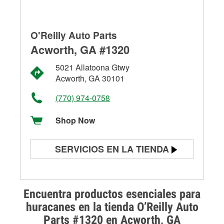
O'Reilly Auto Parts
Acworth, GA #1320
5021 Allatoona Gtwy
Acworth, GA 30101
(770) 974-0758
Shop Now
SERVICIOS EN LA TIENDA
Prueba de batería
Prueba de alternadores y
Encuentra productos esenciales para
arrancadores
huracanes en la tienda O’Reilly Auto
Parts #1320 en Acworth, GA
Revisión de la luz "Check Engine"