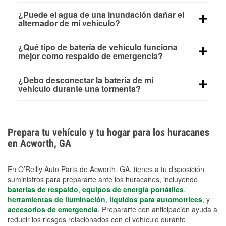
Una batería completamente cargada puede
¿Puede el agua de una inundación dañar el
alimentar pequeños accesorios durante un tiempo
alternador de mi vehículo?
limitado, pero el uso repetido sin conducir el vehículo
Sí. Los alternadores suelen estar montados en la
puede descargarla rápidamente. Se recomienda
¿Qué tipo de batería de vehículo funciona
parte baja del compartimento del motor y pueden
contar con un equipo de carga de respaldo para
mejor como respaldo de emergencia?
dañarse si se sumergen, lo que puede provocar una
cortes prolongados.
Las baterías AGM y marinas se usan comúnmente
falla en el sistema de carga y que la batería se agote
¿Debo desconectar la batería de mi
para aplicaciones de ciclo profundo porque son
días después de la exposición.
vehículo durante una tormenta?
selladas, resistentes a las vibraciones y más
Desconectarla puede ayudar a prevenir ciertas
adecuadas para ciclos repetidos de descarga
sobrecargas eléctricas, pero no te protegerá contra
profunda y recarga.
los daños por inundación. Evitar el agua estancada y
Prepara tu vehículo y tu hogar para los huracanes
preparar opciones de carga de respaldo son
en Acworth, GA
medidas de protección más efectivas.
En O’Reilly Auto Parts de Acworth, GA, tienes a tu disposición
suministros para prepararte ante los huracanes, incluyendo
baterías de respaldo
,
equipos de energía portátiles
,
herramientas de iluminación
,
líquidos para automotrices
, y
accesorios de emergencia
. Prepararte con anticipación ayuda a
reducir los riesgos relacionados con el vehículo durante