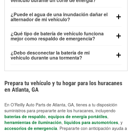
vehículo durante un corte de energía?
Una batería completamente cargada puede
¿Puede el agua de una inundación dañar el
alimentar pequeños accesorios durante un tiempo
alternador de mi vehículo?
limitado, pero el uso repetido sin conducir el vehículo
Sí. Los alternadores suelen estar montados en la
puede descargarla rápidamente. Se recomienda
¿Qué tipo de batería de vehículo funciona
parte baja del compartimento del motor y pueden
contar con un equipo de carga de respaldo para
mejor como respaldo de emergencia?
dañarse si se sumergen, lo que puede provocar una
cortes prolongados.
Las baterías AGM y marinas se usan comúnmente
falla en el sistema de carga y que la batería se agote
¿Debo desconectar la batería de mi
para aplicaciones de ciclo profundo porque son
días después de la exposición.
vehículo durante una tormenta?
selladas, resistentes a las vibraciones y más
Desconectarla puede ayudar a prevenir ciertas
adecuadas para ciclos repetidos de descarga
sobrecargas eléctricas, pero no te protegerá contra
profunda y recarga.
los daños por inundación. Evitar el agua estancada y
Prepara tu vehículo y tu hogar para los huracanes
preparar opciones de carga de respaldo son
en Atlanta, GA
medidas de protección más efectivas.
En O’Reilly Auto Parts de Atlanta, GA, tienes a tu disposición
suministros para prepararte ante los huracanes, incluyendo
baterías de respaldo
,
equipos de energía portátiles
,
herramientas de iluminación
,
líquidos para automotrices
, y
accesorios de emergencia
. Prepararte con anticipación ayuda a