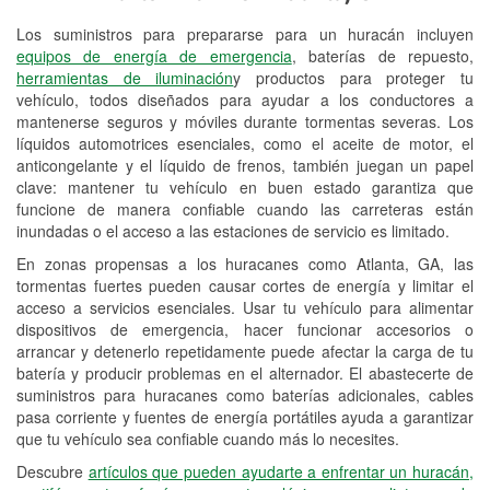
Los suministros para prepararse para un huracán incluyen
Reciclaje de baterías y aceite
equipos de energía de emergencia
, baterías de repuesto,
herramientas de iluminación
y productos para proteger tu
Instalación de bombillas de faros
vehículo, todos diseñados para ayudar a los conductores a
Instalación de limpiaparabrisas
mantenerse seguros y móviles durante tormentas severas. Los
líquidos automotrices esenciales, como el aceite de motor, el
Programa de Préstamo de
anticongelante y el líquido de frenos, también juegan un papel
clave: mantener tu vehículo en buen estado garantiza que
Herramientas
funcione de manera confiable cuando las carreteras están
inundadas o el acceso a las estaciones de servicio es limitado.
Rectificación de tambores y discos de
freno
En zonas propensas a los huracanes como Atlanta, GA, las
tormentas fuertes pueden causar cortes de energía y limitar el
Hurricane Supplies
acceso a servicios esenciales. Usar tu vehículo para alimentar
dispositivos de emergencia, hacer funcionar accesorios o
Conoce más
arrancar y detenerlo repetidamente puede afectar la carga de tu
batería y producir problemas en el alternador. El abastecerte de
suministros para huracanes como baterías adicionales, cables
pasa corriente y fuentes de energía portátiles ayuda a garantizar
que tu vehículo sea confiable cuando más lo necesites.
Descubre
artículos que pueden ayudarte a enfrentar un huracán,