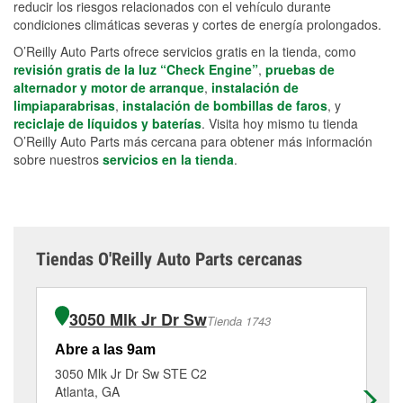
reducir los riesgos relacionados con el vehículo durante
condiciones climáticas severas y cortes de energía prolongados.
O’Reilly Auto Parts ofrece servicios gratis en la tienda, como
revisión gratis de la luz “Check Engine”
,
pruebas de
alternador y motor de arranque
,
instalación de
limpiaparabrisas
,
instalación de bombillas de faros
, y
reciclaje de líquidos y baterías
. Visita hoy mismo tu tienda
O’Reilly Auto Parts más cercana para obtener más información
sobre nuestros
servicios en la tienda
.
Tiendas O'Reilly Auto Parts cercanas
3050 Mlk Jr Dr Sw
Tienda 1743
Abre a las 9am
Ab
3050 Mlk Jr Dr Sw STE C2
10
Atlanta, GA
Ea