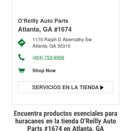
O'Reilly Auto Parts
Atlanta, GA #1674
1175 Ralph D Abernathy Sw
Atlanta, GA 30310
(404) 753-6956
Shop Now
SERVICIOS EN LA TIENDA
Prueba de batería
Prueba de alternadores y
Encuentra productos esenciales para
arrancadores
huracanes en la tienda O’Reilly Auto
Parts #1674 en Atlanta, GA
Revisión de la luz "Check Engine"