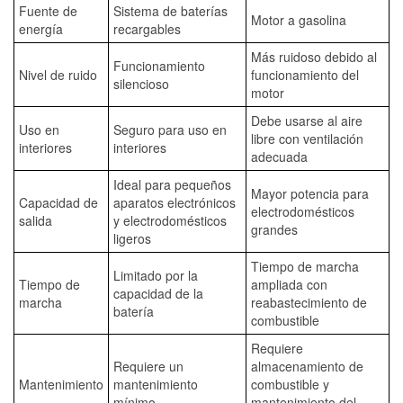
Fuente de
Sistema de baterías
Motor a gasolina
energía
recargables
Más ruidoso debido al
Funcionamiento
Nivel de ruido
funcionamiento del
silencioso
motor
Debe usarse al aire
Uso en
Seguro para uso en
libre con ventilación
interiores
interiores
adecuada
Ideal para pequeños
Mayor potencia para
Capacidad de
aparatos electrónicos
electrodomésticos
salida
y electrodomésticos
grandes
ligeros
Tiempo de marcha
Limitado por la
Tiempo de
ampliada con
capacidad de la
marcha
reabastecimiento de
batería
combustible
Requiere
Requiere un
almacenamiento de
Mantenimiento
mantenimiento
combustible y
mínimo
mantenimiento del