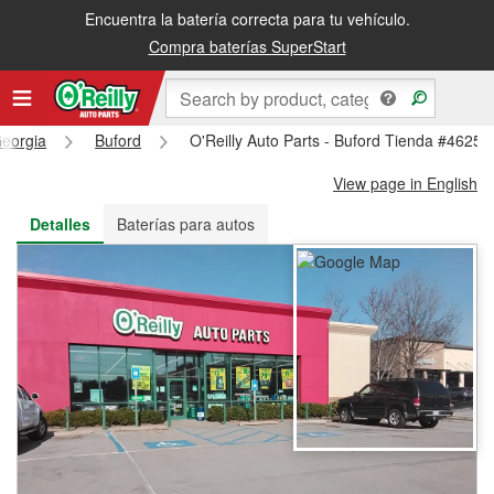
Encuentra la batería correcta para tu vehículo.
Recibe tu orden gratis al día siguiente o recógela en la tienda
Compra baterías SuperStart
eorgia
Buford
O'Reilly Auto Parts - Buford Tienda #4625
View page in English
Detalles
Baterías para autos