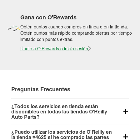
Gana con O'Rewards
Obtén puntos cuando compres en línea o en la tienda.
Obtén puntos más rápido comprando ofertas por tiempo
limitado con puntos extras.
Únete a O'Rewards o inicia sesión
Preguntas Frecuentes
¿Todos los servicios en tienda están
disponibles en todas las tiendas O'Reilly
Auto Parts?
Todos los servicios gratuitos de tienda, incluyendo
¿Puedo utilizar los servicios de O'Reilly en
las pruebas de batería, pruebas de alternador y
la tienda #4625 si he comprado las partes