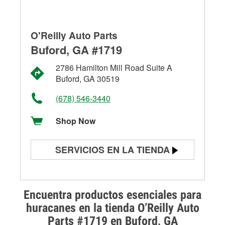
O'Reilly Auto Parts
Buford, GA #1719
2786 Hamilton Mill Road Suite A
Buford, GA 30519
(678) 546-3440
Shop Now
SERVICIOS EN LA TIENDA
Prueba de batería
Prueba de alternadores y
Encuentra productos esenciales para
arrancadores
huracanes en la tienda O’Reilly Auto
Parts #1719 en Buford, GA
Revisión de la luz "Check Engine"