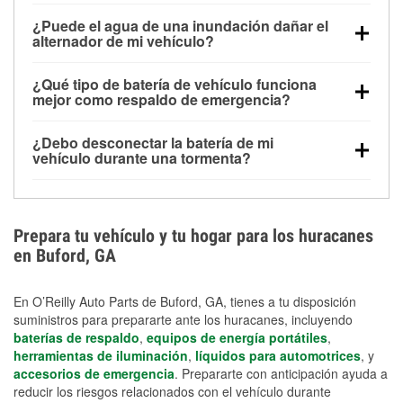
Una batería completamente cargada puede
¿Puede el agua de una inundación dañar el
alimentar pequeños accesorios durante un tiempo
alternador de mi vehículo?
limitado, pero el uso repetido sin conducir el vehículo
Sí. Los alternadores suelen estar montados en la
puede descargarla rápidamente. Se recomienda
¿Qué tipo de batería de vehículo funciona
parte baja del compartimento del motor y pueden
contar con un equipo de carga de respaldo para
mejor como respaldo de emergencia?
dañarse si se sumergen, lo que puede provocar una
cortes prolongados.
Las baterías AGM y marinas se usan comúnmente
falla en el sistema de carga y que la batería se agote
¿Debo desconectar la batería de mi
para aplicaciones de ciclo profundo porque son
días después de la exposición.
vehículo durante una tormenta?
selladas, resistentes a las vibraciones y más
Desconectarla puede ayudar a prevenir ciertas
adecuadas para ciclos repetidos de descarga
sobrecargas eléctricas, pero no te protegerá contra
profunda y recarga.
los daños por inundación. Evitar el agua estancada y
Prepara tu vehículo y tu hogar para los huracanes
preparar opciones de carga de respaldo son
en Buford, GA
medidas de protección más efectivas.
En O’Reilly Auto Parts de Buford, GA, tienes a tu disposición
suministros para prepararte ante los huracanes, incluyendo
baterías de respaldo
,
equipos de energía portátiles
,
herramientas de iluminación
,
líquidos para automotrices
, y
accesorios de emergencia
. Prepararte con anticipación ayuda a
reducir los riesgos relacionados con el vehículo durante