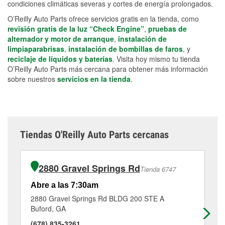
condiciones climáticas severas y cortes de energía prolongados.
O’Reilly Auto Parts ofrece servicios gratis en la tienda, como
revisión gratis de la luz “Check Engine”
,
pruebas de
alternador y motor de arranque
,
instalación de
limpiaparabrisas
,
instalación de bombillas de faros
, y
reciclaje de líquidos y baterías
. Visita hoy mismo tu tienda
O’Reilly Auto Parts más cercana para obtener más información
sobre nuestros
servicios en la tienda
.
Tiendas O'Reilly Auto Parts cercanas
2880 Gravel Springs Rd
Tienda 6747
Abre a las 7:30am
Ab
2880 Gravel Springs Rd BLDG 200 STE A
93
Buford, GA
Bu
(678) 835-3261
(7