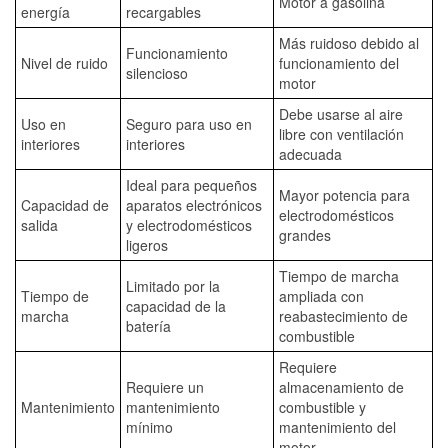
Motor a gasolina
energía
recargables
Más ruidoso debido al
Funcionamiento
Nivel de ruido
funcionamiento del
silencioso
motor
Debe usarse al aire
Uso en
Seguro para uso en
libre con ventilación
interiores
interiores
adecuada
Ideal para pequeños
Mayor potencia para
Capacidad de
aparatos electrónicos
electrodomésticos
salida
y electrodomésticos
grandes
ligeros
Tiempo de marcha
Limitado por la
Tiempo de
ampliada con
capacidad de la
marcha
reabastecimiento de
batería
combustible
Requiere
Requiere un
almacenamiento de
Mantenimiento
mantenimiento
combustible y
mínimo
mantenimiento del
motor