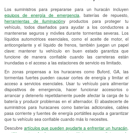
Los suministros para prepararse para un huracán incluyen
Reciclaje de baterías y aceite
equipos de energía de emergencia
, baterías de repuesto,
herramientas de iluminación
y productos para proteger tu
Instalación de bombillas de faros
vehículo, todos diseñados para ayudar a los conductores a
Instalación de limpiaparabrisas
mantenerse seguros y móviles durante tormentas severas. Los
líquidos automotrices esenciales, como el aceite de motor, el
Programa de Préstamo de
anticongelante y el líquido de frenos, también juegan un papel
clave: mantener tu vehículo en buen estado garantiza que
Herramientas
funcione de manera confiable cuando las carreteras están
inundadas o el acceso a las estaciones de servicio es limitado.
Rectificación de tambores y discos de
freno
En zonas propensas a los huracanes como Buford, GA, las
tormentas fuertes pueden causar cortes de energía y limitar el
Hurricane Supplies
acceso a servicios esenciales. Usar tu vehículo para alimentar
dispositivos de emergencia, hacer funcionar accesorios o
Conoce más
arrancar y detenerlo repetidamente puede afectar la carga de tu
batería y producir problemas en el alternador. El abastecerte de
suministros para huracanes como baterías adicionales, cables
pasa corriente y fuentes de energía portátiles ayuda a garantizar
que tu vehículo sea confiable cuando más lo necesites.
Descubre
artículos que pueden ayudarte a enfrentar un huracán,