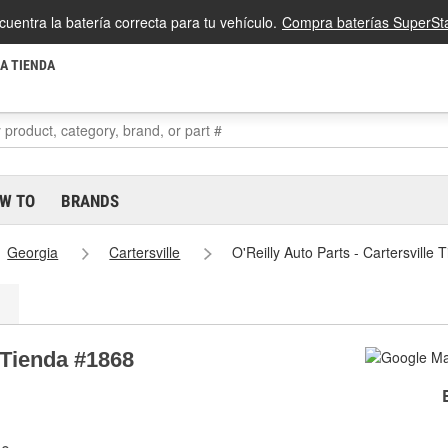
cuentra la batería correcta para tu vehículo.
Compra baterías SuperSta
LA TIENDA
W TO
BRANDS
Georgia
Cartersville
O'Reilly Auto Parts - Cartersville
e Tienda #1868