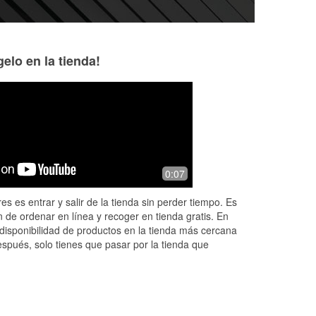
elo en la tienda!
Thomas White
Owen Rudy
4 months ago
5 months ago
t
Great team and they know there stuff!
Excellent service
0:07
and
the break down sit
es es entrar y salir de la tienda sin perder tiempo. Es
 de ordenar en línea y recoger en tienda gratis. En
disponibilidad de productos en la tienda más cercana
espués, solo tienes que pasar por la tienda que