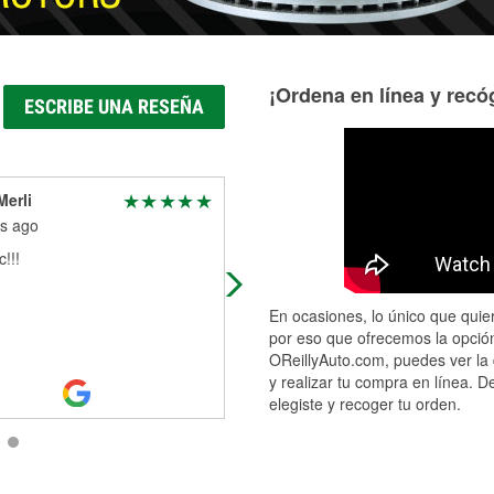
¡Ordena en línea y recóg
ESCRIBE UNA RESEÑA
Merli
Tasia Kleinschmidt
s ago
3 months ago
!!!
Jay, let me just say you are a brigh
light! You are an amazing person 
thank you for being so helpful and
En ocasiones, lo único que quier
pleasant!
por eso que ofrecemos la opción
OReillyAuto.com, puedes ver la 
y realizar tu compra en línea. D
elegiste y recoger tu orden.