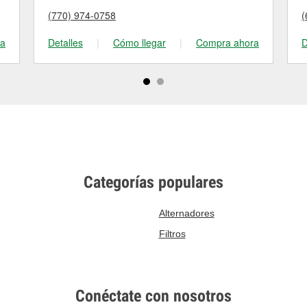
(770) 974-0758
(
ra
Detalles
|
Cómo llegar
|
Compra ahora
D
Categorías populares
Alternadores
Filtros
Conéctate con nosotros