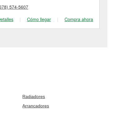
678) 574-5607
(770) 924-52
etalles
|
Cómo llegar
|
Compra ahora
Detalles
|
Radiadores
Arrancadores