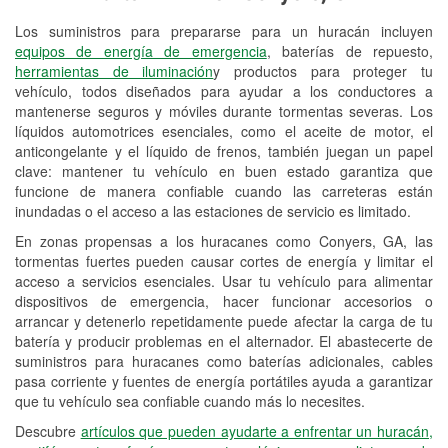
Los suministros para prepararse para un huracán incluyen
Reciclaje de baterías y aceite
equipos de energía de emergencia
, baterías de repuesto,
herramientas de iluminación
y productos para proteger tu
Instalación de bombillas de faros
vehículo, todos diseñados para ayudar a los conductores a
Instalación de limpiaparabrisas
mantenerse seguros y móviles durante tormentas severas. Los
líquidos automotrices esenciales, como el aceite de motor, el
Programa de Préstamo de
anticongelante y el líquido de frenos, también juegan un papel
clave: mantener tu vehículo en buen estado garantiza que
Herramientas
funcione de manera confiable cuando las carreteras están
inundadas o el acceso a las estaciones de servicio es limitado.
Rectificación de tambores y discos de
freno
En zonas propensas a los huracanes como Conyers, GA, las
tormentas fuertes pueden causar cortes de energía y limitar el
Hurricane Supplies
acceso a servicios esenciales. Usar tu vehículo para alimentar
dispositivos de emergencia, hacer funcionar accesorios o
Conoce más
arrancar y detenerlo repetidamente puede afectar la carga de tu
batería y producir problemas en el alternador. El abastecerte de
suministros para huracanes como baterías adicionales, cables
pasa corriente y fuentes de energía portátiles ayuda a garantizar
que tu vehículo sea confiable cuando más lo necesites.
Descubre
artículos que pueden ayudarte a enfrentar un huracán,