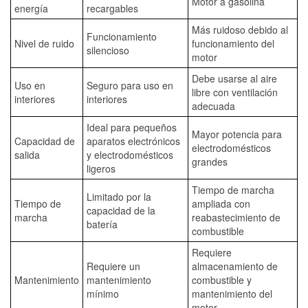
Motor a gasolina
energía
recargables
Más ruidoso debido al
Funcionamiento
Nivel de ruido
funcionamiento del
silencioso
motor
Debe usarse al aire
Uso en
Seguro para uso en
libre con ventilación
interiores
interiores
adecuada
Ideal para pequeños
Mayor potencia para
Capacidad de
aparatos electrónicos
electrodomésticos
salida
y electrodomésticos
grandes
ligeros
Tiempo de marcha
Limitado por la
Tiempo de
ampliada con
capacidad de la
marcha
reabastecimiento de
batería
combustible
Requiere
Requiere un
almacenamiento de
Mantenimiento
mantenimiento
combustible y
mínimo
mantenimiento del
motor