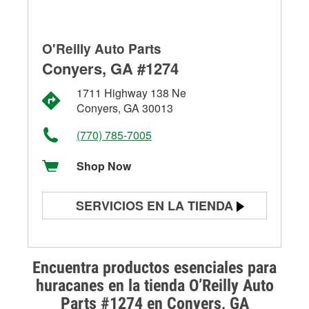
O'Reilly Auto Parts
Conyers, GA #1274
1711 Highway 138 Ne
Conyers, GA 30013
(770) 785-7005
Shop Now
SERVICIOS EN LA TIENDA
Prueba de batería
Prueba de alternadores y
Encuentra productos esenciales para
arrancadores
huracanes en la tienda O’Reilly Auto
Parts #1274 en Conyers, GA
Revisión de la luz "Check Engine"