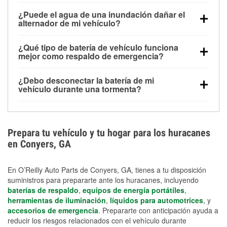
Una batería completamente cargada puede
¿Puede el agua de una inundación dañar el
alimentar pequeños accesorios durante un tiempo
alternador de mi vehículo?
limitado, pero el uso repetido sin conducir el vehículo
Sí. Los alternadores suelen estar montados en la
puede descargarla rápidamente. Se recomienda
¿Qué tipo de batería de vehículo funciona
parte baja del compartimento del motor y pueden
contar con un equipo de carga de respaldo para
mejor como respaldo de emergencia?
dañarse si se sumergen, lo que puede provocar una
cortes prolongados.
Las baterías AGM y marinas se usan comúnmente
falla en el sistema de carga y que la batería se agote
¿Debo desconectar la batería de mi
para aplicaciones de ciclo profundo porque son
días después de la exposición.
vehículo durante una tormenta?
selladas, resistentes a las vibraciones y más
Desconectarla puede ayudar a prevenir ciertas
adecuadas para ciclos repetidos de descarga
sobrecargas eléctricas, pero no te protegerá contra
profunda y recarga.
los daños por inundación. Evitar el agua estancada y
Prepara tu vehículo y tu hogar para los huracanes
preparar opciones de carga de respaldo son
en Conyers, GA
medidas de protección más efectivas.
En O’Reilly Auto Parts de Conyers, GA, tienes a tu disposición
suministros para prepararte ante los huracanes, incluyendo
baterías de respaldo
,
equipos de energía portátiles
,
herramientas de iluminación
,
líquidos para automotrices
, y
accesorios de emergencia
. Prepararte con anticipación ayuda a
reducir los riesgos relacionados con el vehículo durante