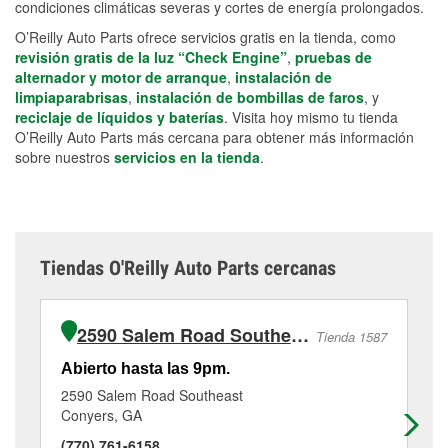
condiciones climáticas severas y cortes de energía prolongados.
O’Reilly Auto Parts ofrece servicios gratis en la tienda, como
revisión gratis de la luz “Check Engine”
,
pruebas de
alternador y motor de arranque
,
instalación de
limpiaparabrisas
,
instalación de bombillas de faros
, y
reciclaje de líquidos y baterías
. Visita hoy mismo tu tienda
O’Reilly Auto Parts más cercana para obtener más información
sobre nuestros
servicios en la tienda
.
Tiendas O'Reilly Auto Parts cercanas
2590 Salem Road Southeast
Tienda 1587
Abierto hasta las 9pm.
Ab
2590 Salem Road Southeast
44
Conyers, GA
Co
(770) 761-6158
(7