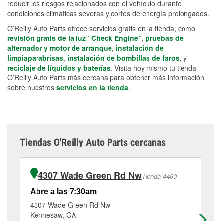
reducir los riesgos relacionados con el vehículo durante
condiciones climáticas severas y cortes de energía prolongados.
O’Reilly Auto Parts ofrece servicios gratis en la tienda, como
revisión gratis de la luz “Check Engine”
,
pruebas de
alternador y motor de arranque
,
instalación de
limpiaparabrisas
,
instalación de bombillas de faros
, y
reciclaje de líquidos y baterías
. Visita hoy mismo tu tienda
O’Reilly Auto Parts más cercana para obtener más información
sobre nuestros
servicios en la tienda
.
Tiendas O'Reilly Auto Parts cercanas
4307 Wade Green Rd Nw
Tienda 4460
Abre a las 7:30am
Ab
4307 Wade Green Rd Nw
34
Kennesaw, GA
Ac