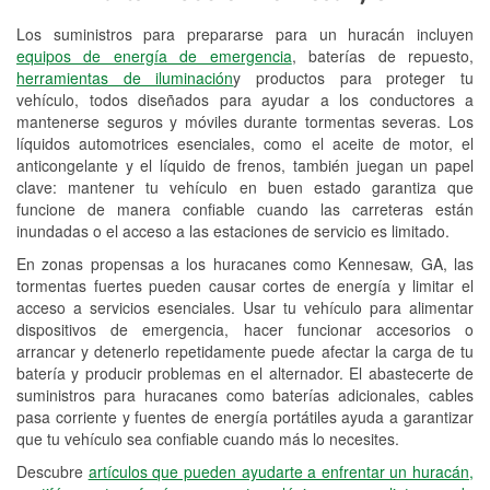
Los suministros para prepararse para un huracán incluyen
Reciclaje de baterías y aceite
equipos de energía de emergencia
, baterías de repuesto,
herramientas de iluminación
y productos para proteger tu
Instalación de bombillas de faros
vehículo, todos diseñados para ayudar a los conductores a
Instalación de limpiaparabrisas
mantenerse seguros y móviles durante tormentas severas. Los
líquidos automotrices esenciales, como el aceite de motor, el
Programa de Préstamo de
anticongelante y el líquido de frenos, también juegan un papel
clave: mantener tu vehículo en buen estado garantiza que
Herramientas
funcione de manera confiable cuando las carreteras están
inundadas o el acceso a las estaciones de servicio es limitado.
Rectificación de tambores y discos de
freno
En zonas propensas a los huracanes como Kennesaw, GA, las
tormentas fuertes pueden causar cortes de energía y limitar el
Hurricane Supplies
acceso a servicios esenciales. Usar tu vehículo para alimentar
dispositivos de emergencia, hacer funcionar accesorios o
Conoce más
arrancar y detenerlo repetidamente puede afectar la carga de tu
batería y producir problemas en el alternador. El abastecerte de
suministros para huracanes como baterías adicionales, cables
pasa corriente y fuentes de energía portátiles ayuda a garantizar
que tu vehículo sea confiable cuando más lo necesites.
Descubre
artículos que pueden ayudarte a enfrentar un huracán,