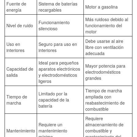
Fuente de
Sistema de baterías
Motor a gasolina
energía
recargables
Más ruidoso debido al
Funcionamiento
Nivel de ruido
funcionamiento del
silencioso
motor
Debe usarse al aire
Uso en
Seguro para uso en
libre con ventilación
interiores
interiores
adecuada
Ideal para pequeños
Mayor potencia para
Capacidad de
aparatos electrónicos
electrodomésticos
salida
y electrodomésticos
grandes
ligeros
Tiempo de marcha
Limitado por la
Tiempo de
ampliada con
capacidad de la
marcha
reabastecimiento de
batería
combustible
Requiere
Requiere un
almacenamiento de
Mantenimiento
mantenimiento
combustible y
mínimo
mantenimiento del