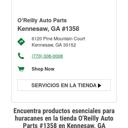
O'Reilly Auto Parts
Kennesaw, GA #1358
6120 Pine Mountain Court
Kennesaw, GA 30152
(770) 308-0008
Shop Now
SERVICIOS EN LA TIENDA
Prueba de batería
Prueba de alternadores y
Encuentra productos esenciales para
arrancadores
huracanes en la tienda O’Reilly Auto
Parts #1358 en Kennesaw, GA
Revisión de la luz "Check Engine"