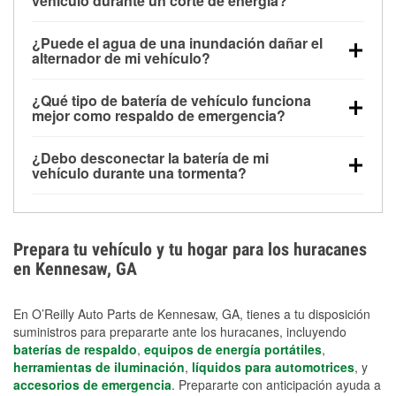
vehículo durante un corte de energía?
Una batería completamente cargada puede
¿Puede el agua de una inundación dañar el
alimentar pequeños accesorios durante un tiempo
alternador de mi vehículo?
limitado, pero el uso repetido sin conducir el vehículo
Sí. Los alternadores suelen estar montados en la
puede descargarla rápidamente. Se recomienda
¿Qué tipo de batería de vehículo funciona
parte baja del compartimento del motor y pueden
contar con un equipo de carga de respaldo para
mejor como respaldo de emergencia?
dañarse si se sumergen, lo que puede provocar una
cortes prolongados.
Las baterías AGM y marinas se usan comúnmente
falla en el sistema de carga y que la batería se agote
¿Debo desconectar la batería de mi
para aplicaciones de ciclo profundo porque son
días después de la exposición.
vehículo durante una tormenta?
selladas, resistentes a las vibraciones y más
Desconectarla puede ayudar a prevenir ciertas
adecuadas para ciclos repetidos de descarga
sobrecargas eléctricas, pero no te protegerá contra
profunda y recarga.
los daños por inundación. Evitar el agua estancada y
Prepara tu vehículo y tu hogar para los huracanes
preparar opciones de carga de respaldo son
en Kennesaw, GA
medidas de protección más efectivas.
En O’Reilly Auto Parts de Kennesaw, GA, tienes a tu disposición
suministros para prepararte ante los huracanes, incluyendo
baterías de respaldo
,
equipos de energía portátiles
,
herramientas de iluminación
,
líquidos para automotrices
, y
accesorios de emergencia
. Prepararte con anticipación ayuda a