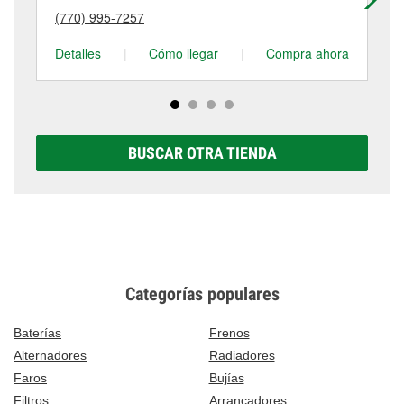
puede variar según la tienda. Contacta o visita la
(770) 995-7257
(7
tienda #4908 para obtener más información.
Detalles
|
Cómo llegar
|
Compra ahora
De
BUSCAR OTRA TIENDA
Categorías populares
Baterías
Frenos
Alternadores
Radiadores
Faros
Bujías
Filtros
Arrancadores