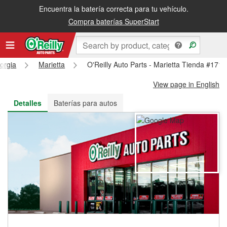
Encuentra la batería correcta para tu vehículo.
Recibe tu orden gratis al día siguiente o recógela en la tienda
Compra baterías SuperStart
orgia
Marietta
O'Reilly Auto Parts - Marietta Tienda #1710
View page in English
Detalles
Baterías para autos