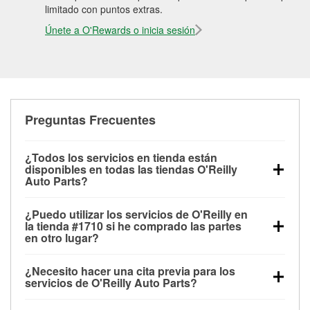
limitado con puntos extras.
Únete a O'Rewards o inicia sesión
Preguntas Frecuentes
¿Todos los servicios en tienda están
disponibles en todas las tiendas O'Reilly
Auto Parts?
Todos los servicios gratuitos de tienda, incluyendo
¿Puedo utilizar los servicios de O'Reilly en
las pruebas de batería, pruebas de alternador y
la tienda #1710 si he comprado las partes
motor de arranque, revisión de la luz “Check Engine”
en otro lugar?
con O'Reilly VeriScan® e instalación de
Puedes solicitar la mayoría de los servicios en tienda
limpiaparabrisas o bombillas, están disponibles en
¿Necesito hacer una cita previa para los
de O'Reilly Auto Parts que estén disponibles en la
todas las tiendas O'Reilly Auto Parts. La tienda
servicios de O'Reilly Auto Parts?
tienda #1710 de Marietta, GA aunque hayas
O'Reilly #1710 de Marietta, GA también ofrece
No es necesario agendar una cita para ninguno de
comprado las partes en otro sitio. Los servicios como