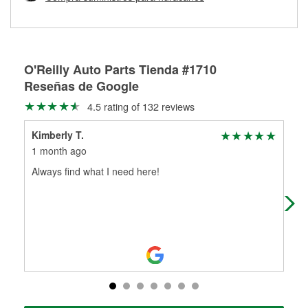
Más información sobre el Programa de Préstamo de
ser rectificados con seguridad. Si tus tambores o discos no
Herramientas de O'Reilly
pueden ser reutilizados, podemos ayudarte a encontrar las
partes de reemplazo correctas para tu reparación.
Rectificación de tambores y discos de freno
O'Reilly Auto Parts Tienda #1710
Reseñas de Google
4.5 rating of 132 reviews
Kimberly T.
So
1 month ago
1 m
Always find what I need here!
I h
loc
hel
Mo