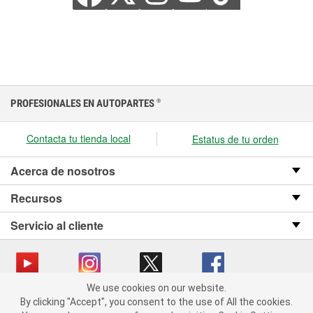
PROFESIONALES EN AUTOPARTES
®
Contacta tu tienda local
Estatus de tu orden
Acerca de nosotros
Recursos
Servicio al cliente
We use cookies on our website.
We use cookies on our website. By clicking "Accept", you consent
Copyright © 2008-2026 O’Reilly Auto Parts v OST_3.2.0.0.729 (3) cv1361
By clicking "Accept", you consent to the use of All the cookies.
to the use of All the cookies.
catalog_main